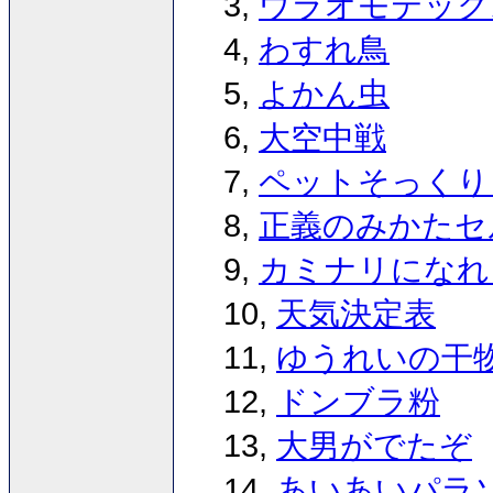
3,
ウラオモテック
4,
わすれ鳥
5,
よかん虫
6,
大空中戦
7,
ペットそっくり
8,
正義のみかたセ
9,
カミナリになれ
10,
天気決定表
11,
ゆうれいの干
12,
ドンブラ粉
13,
大男がでたぞ
14,
あいあいパラ