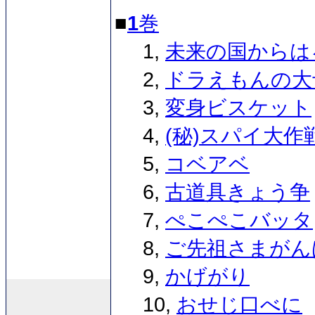
■
1
巻
1,
未来の国からは
2,
ドラえもんの大
3,
変身ビスケット
4,
(秘)スパイ大作
5,
コベアベ
6,
古道具きょう争
7,
ぺこぺこバッタ
8,
ご先祖さまがん
9,
かげがり
10,
おせじ口べに