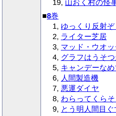
19,
山おく村の怪
■
8
巻
1,
ゆっくり反射ぞ
2,
ライター芝居
3,
マッド・ウオッ
4,
グラフはうそつ
5,
キャンデーなめ
6,
人間製造機
7,
悪運ダイヤ
8,
わらってくらそ
9,
とう明人間目ぐ