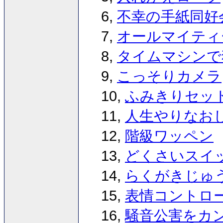
6,
不幸の手紙同好
7,
オールマイティ
8,
タイムマシンで
9,
こっそりカメラ
10,
ふみきりセッ
11,
人生やりなお
12,
階級ワッペン
13,
どくさいスイ
14,
らくがきじゅ
15,
表情コントロ
16,
騒音公害をカ