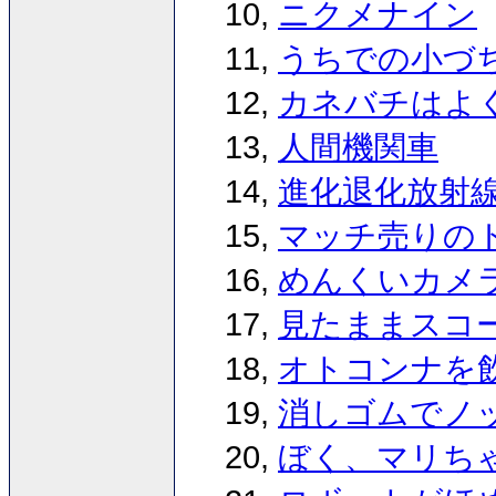
10,
ニクメナイン
11,
うちでの小づ
12,
カネバチはよ
13,
人間機関車
14,
進化退化放射
15,
マッチ売りの
16,
めんくいカメ
17,
見たままスコ
18,
オトコンナを
19,
消しゴムでノ
20,
ぼく、マリち