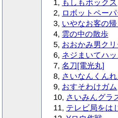
1,
もしもボックス
2,
ロボットペーパ
3,
いやなお客の帰
4,
雲の中の散歩
5,
おおかみ男クリ
6,
ネジまいてハッ
7,
名刀[電光丸]
8,
さいなんくんれ
9,
おすそわけガム
10,
さいみんグラ
11,
テレビ局をはじ