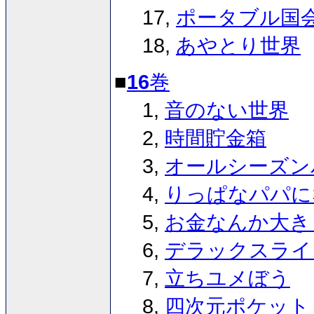
17,
ポータブル国
18,
あやとり世界
■
16
巻
1,
音のない世界
2,
時間貯金箱
3,
オールシーズン
4,
りっぱなパパに
5,
お金なんか大き
6,
デラックスライ
7,
立ちユメぼう
8,
四次元ポケット