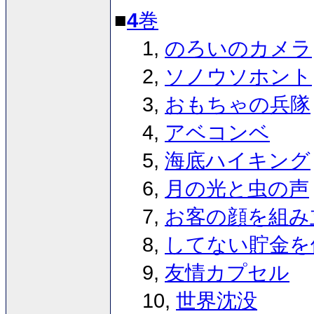
■
4
巻
1,
のろいのカメラ
2,
ソノウソホント
3,
おもちゃの兵隊
4,
アベコンベ
5,
海底ハイキング
6,
月の光と虫の声
7,
お客の顔を組み
8,
してない貯金を
9,
友情カプセル
10,
世界沈没