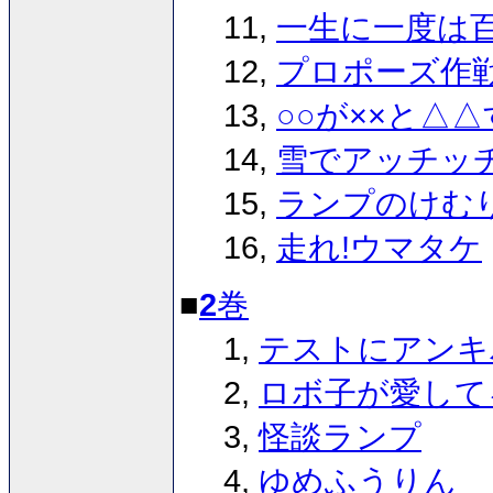
11,
一生に一度は
12,
プロポーズ作
13,
○○が××と△
14,
雪でアッチッ
15,
ランプのけむ
16,
走れ!ウマタケ
■
2
巻
1,
テストにアンキ
2,
ロボ子が愛して
3,
怪談ランプ
4,
ゆめふうりん