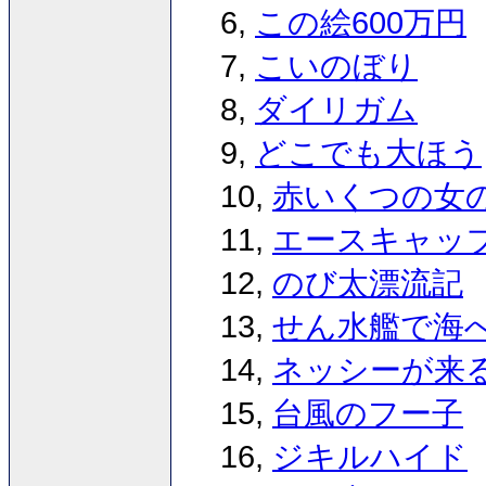
6,
この絵600万円
7,
こいのぼり
8,
ダイリガム
9,
どこでも大ほう
10,
赤いくつの女
11,
エースキャッ
12,
のび太漂流記
13,
せん水艦で海
14,
ネッシーが来
15,
台風のフー子
16,
ジキルハイド