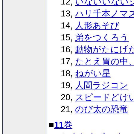
12,
いないいない
13,
ハリ千本ノマ
14,
人形あそび
15,
弟をつくろう
16,
動物がたにげ
17,
たとえ胃の中
18,
ねがい星
19,
人間ラジコン
20,
スピードどけ
21,
のび太の恐竜
■
11
巻