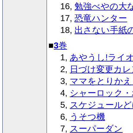
16,
勉強べやの大
17,
恐竜ハンター
18,
出さない手紙
■
3
巻
1,
あやうし!ライ
2,
日づけ変更カレ
3,
ママをとりかえ
4,
シャーロック・
5,
スケジュールど
6,
うそつ機
7,
スーパーダン