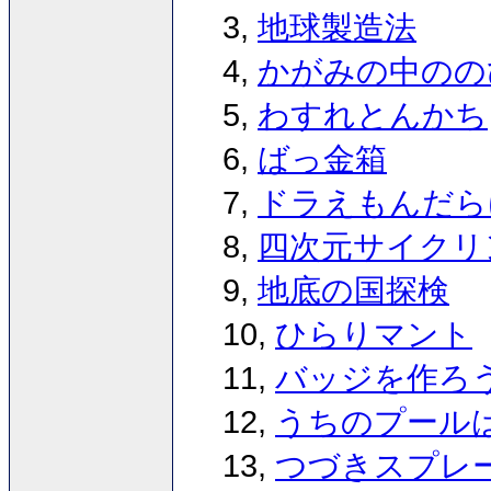
3,
地球製造法
4,
かがみの中のの
5,
わすれとんかち
6,
ばっ金箱
7,
ドラえもんだら
8,
四次元サイクリ
9,
地底の国探検
10,
ひらりマント
11,
バッジを作ろ
12,
うちのプール
13,
つづきスプレ