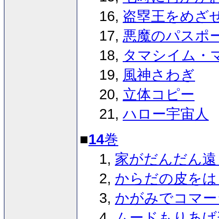
16,
盗塁王をめざ
17,
悪魔のパスポ
18,
タマシイム・
19,
風神さわぎ
20,
立体コピー
21,
ハロー宇宙人
■
14
巻
1,
家がだんだん遠
2,
からだの皮をは
3,
かがみでコマー
4,
ムードもりあげ