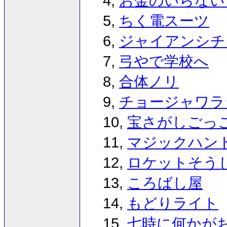
4,
お金のいらない
5,
ちく電スーツ
6,
ジャイアンシチ
7,
弓やで学校へ
8,
合体ノリ
9,
チョージャワラ
10,
宝さがしごっ
11,
マジックハン
12,
ロケットそう
13,
ころばし屋
14,
もどりライト
15,
七時に何かが