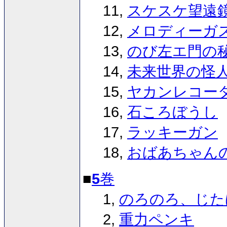
11,
スケスケ望遠
12,
メロディーガ
13,
のび左エ門の
14,
未来世界の怪
15,
ヤカンレコー
16,
石ころぼうし
17,
ラッキーガン
18,
おばあちゃん
■
5
巻
1,
のろのろ、じた
2,
重力ペンキ