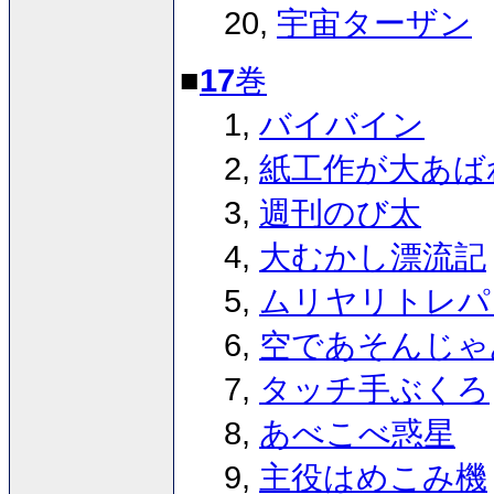
20,
宇宙ターザン
■
17
巻
1,
バイバイン
2,
紙工作が大あば
3,
週刊のび太
4,
大むかし漂流記
5,
ムリヤリトレパ
6,
空であそんじゃ
7,
タッチ手ぶくろ
8,
あべこべ惑星
9,
主役はめこみ機