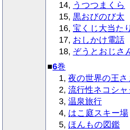
14,
うつつまくら
15,
黒おびのび太
16,
宝くじ大当た
17,
おしかけ電話
18,
ぞうとおじさ
■
6
巻
1,
夜の世界の王さ
2,
流行性ネコシャ
3,
温泉旅行
4,
はこ庭スキー場
5,
ほんもの図鑑