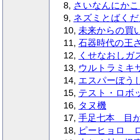
8,
さいなんにかこ
9,
ネズミとばくだ
10,
未来からの買
11,
石器時代の王
12,
くせなおしガ
13,
ウルトラミキ
14,
エスパーぼう
15,
テスト・ロボ
16,
タヌ機
17,
手足七本 目
18,
ピーヒョロ 