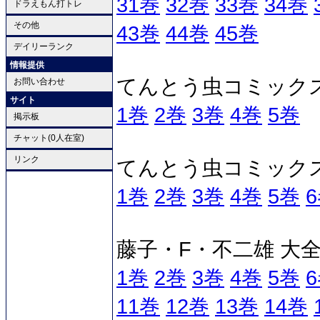
31巻
32巻
33巻
34巻
ドラえもん打トレ
その他
43巻
44巻
45巻
デイリーランク
情報提供
てんとう虫コミックス
お問い合わせ
サイト
1巻
2巻
3巻
4巻
5巻
掲示板
チャット(0人在室)
リンク
てんとう虫コミック
1巻
2巻
3巻
4巻
5巻
藤子・F・不二雄 大
1巻
2巻
3巻
4巻
5巻
11巻
12巻
13巻
14巻