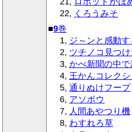
21,
ロボットがほ
22,
くろうみそ
■
9
巻
1,
ジ～ンと感動す
2,
ツチノコ見つけ
3,
かべ新聞の中で
4,
王かんコレクシ
5,
通りぬけフープ
6,
アソボウ
7,
人間あやつり機
8,
わすれろ草