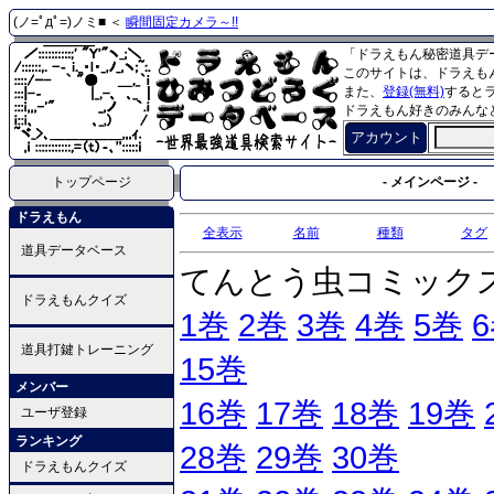
(ノ=ﾟдﾟ=)ノミ■ ＜
瞬間固定カメラ～!!
「ドラえもん秘密道具デ
このサイトは、ドラえも
また、
登録(無料)
すると
ドラえもん好きのみんな
アカウント
トップページ
- メインページ -
ドラえもん
全表示
名前
種類
タグ
道具データベース
てんとう虫コミック
ドラえもんクイズ
1巻
2巻
3巻
4巻
5巻
道具打鍵トレーニング
15巻
メンバー
16巻
17巻
18巻
19巻
ユーザ登録
ランキング
28巻
29巻
30巻
ドラえもんクイズ