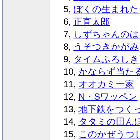
5,
ぼくの生まれた
6,
正直太郎
7,
しずちゃんのは
8,
うそつきかがみ
9,
タイムふろしき
10,
かならず当た
11,
オオカミ一家
12,
N・Sワッペン
13,
地下鉄をつく
14,
タタミの田ん
15,
このかぜうつ