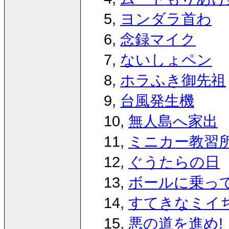
5,
ヨンダラ首わ
6,
念録マイク
7,
ないしょペン
8,
ホラふき御先祖
9,
台風発生機
10,
無人島へ家出
11,
ミニカー教習
12,
ぐうたらの日
13,
ボールに乗っ
14,
すてきなミイ
15,
悪の道を進め!