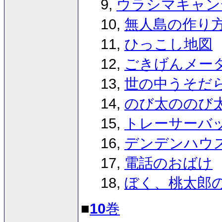
9,
ウラシマキャン
10,
無人島の作り
11,
ひっこし地図
12,
ごきげんメー
13,
世の中うそだ
14,
のび太ののび
15,
トレーサーバ
16,
デンデンハウ
17,
電話のおばけ
18,
ぼく、桃太郎
■
10
巻