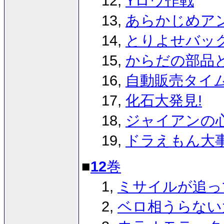
12,
Yロウ作戦
13,
あらかじめア
14,
とりよせバッ
15,
からだの部品
16,
自動販売タイ
17,
化石大発見!
18,
ジャイアンの
19,
ドラえもん大
■
12
巻
1,
ミサイルが追っ
2,
ベロ相うらない