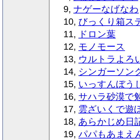
9,
ナゲーなげなわ
10,
びっくり箱ス
11,
ドロン葉
12,
モノモース
13,
ウルトラよろ
14,
シンガーソン
15,
いっすんぼう
16,
サハラ砂漠で
17,
雲ざいくで遊
18,
あらかじめ日
19,
パパもあまえ