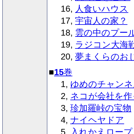
16,
人食いハウス
17,
宇宙人の家？
18,
雲の中のプー
19,
ラジコン大海
20,
夢まくらのお
■
15
巻
1,
ゆめのチャンネ
2,
ネコが会社を作
3,
珍加羅峠の宝物
4,
ナイヘヤドア
5,
入れかえロープ