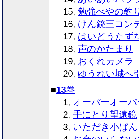
15,
勉強べやの釣
16,
けん銃王コン
17,
はいどうたず
18,
声のかたまり
19,
おくれカメラ
20,
ゆうれい城へ
■
13
巻
1,
オーバーオーバ
2,
手にとり望遠鏡
3,
いただき小ばん