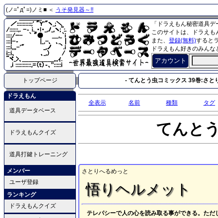
(ノ=ﾟдﾟ=)ノミ■ ＜
うそ発見器～!!
「ドラえもん秘密道具デ
このサイトは、ドラえも
また、
登録(無料)
すると
ドラえもん好きのみんな
アカウント
トップページ
- てんとう虫コミックス 39巻:さと
ドラえもん
全表示
名前
種類
タグ
道具データベース
てんと
ドラえもんクイズ
道具打鍵トレーニング
メンバー
さとりへるめっと
ユーザ登録
悟りヘルメット
ランキング
ドラえもんクイズ
テレパシーで人の心を読み取る事ができる。ただし