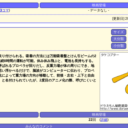
映画登場
ジ
3
コマ
)
- データなし -
[更新日] 20
サイズ
大分類
小分類
取り付けられる。吸着の方法には万能吸着盤とけん引ビームの2
連続8時間の運転が可能。休み休み飛ぶと、電池も長持ちする。
呼ばれるプロペラが回りだし、反重力場が体の周りにでき、地
思い浮かべるだけで、脳波がコンピューターに伝わり、プロペ
化によって重力場の方向が移動して、前後・左右・上下と自由
」と名付けられていたが、2度目のアニメ化の際、呼びにくいと
映画登場
22
回 (
詳細
)
みんなのコメント