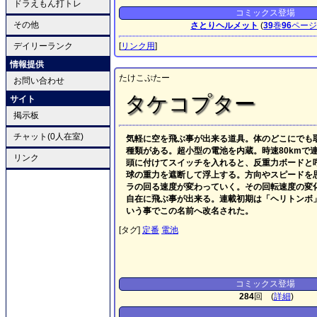
ドラえもん打トレ
コミックス登場
その他
さとりヘルメット
(
39
巻
96
ペー
デイリーランク
[
リンク用
]
情報提供
たけこぷたー
お問い合わせ
タケコプター
サイト
掲示板
チャット(0人在室)
気軽に空を飛ぶ事が出来る道具。体のどこにでも
種類がある。超小型の電池を内蔵。時速80kmで
リンク
頭に付けてスイッチを入れると、反重力ボードと
球の重力を遮断して浮上する。方向やスピードを
ラの回る速度が変わっていく。その回転速度の変
自在に飛ぶ事が出来る。連載初期は「ヘリトンボ
いう事でこの名前へ改名された。
[タグ]
定番
電池
コミックス登場
284
回 (
詳細
)