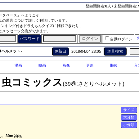
登録閲覧者:
0
人 / 未登録閲覧者:
ータベース」へようこそ
んの道具について詳しく解説しています。
ランキング付きドラえもんクイズに挑戦できたり、
とメッセージ交換ができます。
パスワード
自動ログイン
りヘルメット -
更新日
道具検索
2018/04/04 23:05
漫画
映画
画像
更新
順位
入
う虫コミックス
(39巻:さとりヘルメット)
サイズ
大分類
小分類
、30m以内。