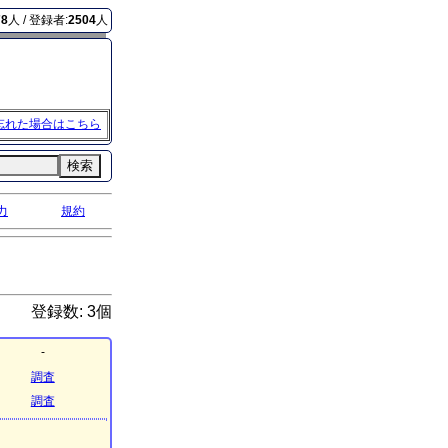
78
人 / 登録者:
2504
人
忘れた場合はこちら
検索
力
規約
登録数: 3個
-
調査
調査