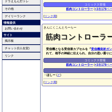
ドラえもん打トレ
コミックス登場
その他
筋肉コントローラー
(
+3
巻
179
ペ
デイリーランク
[
リンク用
]
情報提供
きんにくこんとろーらー
お問い合わせ
筋肉コントローラ
サイト
掲示板
チャット(0人在室)
受信機となる受信液カプセルを『
受信機発射ガン
れて、相手の神経に伝えられ、自分の思い通りに
リンク
コミックス登場
筋肉コントローラー
(
+3
巻
179
ペ
・ほしー
(
ど
)
[
リンク用
]