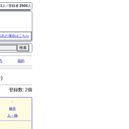
61
人 / 登録者:
2504
人
忘れた場合はこちら
検索
力
規約
)
登録数: 2個
-
操作
人・物