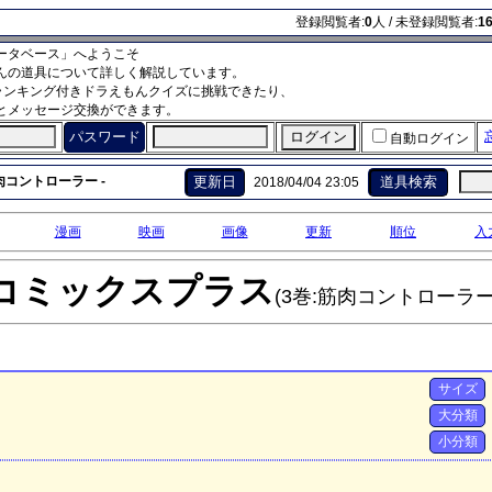
登録閲覧者:
0
人 / 未登録閲覧者:
1
ータベース」へようこそ
んの道具について詳しく解説しています。
ランキング付きドラえもんクイズに挑戦できたり、
とメッセージ交換ができます。
パスワード
自動ログイン
肉コントローラー -
更新日
道具検索
2018/04/04 23:05
漫画
映画
画像
更新
順位
入
コミックスプラス
(3巻:筋肉コントローラー
サイズ
大分類
小分類