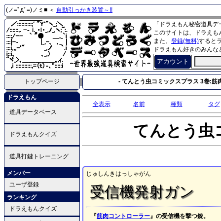
(ノ=ﾟдﾟ=)ノミ■ ＜
自動引っかき装置～!!
「ドラえもん秘密道具デ
このサイトは、ドラえも
また、
登録(無料)
すると
ドラえもん好きのみんな
アカウント
トップページ
- てんとう虫コミックスプラス 3巻:筋
ドラえもん
全表示
名前
種類
タグ
道具データベース
てんとう虫
ドラえもんクイズ
道具打鍵トレーニング
メンバー
じゅしんきはっしゃがん
ユーザ登録
受信機発射ガン
ランキング
ドラえもんクイズ
『
筋肉コントローラー
』の受信機を撃つ銃。