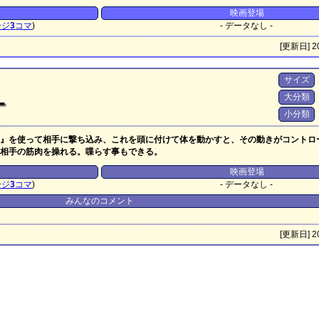
映画登場
ージ
3
コマ
)
- データなし -
[更新日] 20
サイズ
大分類
ー
小分類
』を使って相手に撃ち込み、これを頭に付けて体を動かすと、その動きがコントロ
相手の筋肉を操れる。喋らす事もできる。
映画登場
ージ
3
コマ
)
- データなし -
みんなのコメント
[更新日] 20