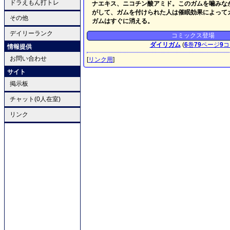
ドラえもん打トレ
ナエキス、ニコチン酸アミド。このガムを噛みな
がして、ガムを付けられた人は催眠効果によって
その他
ガムはすぐに消える。
デイリーランク
コミックス登場
ダイリガム
(
6
巻
79
ページ
9
コ
情報提供
お問い合わせ
[
リンク用
]
サイト
掲示板
チャット(0人在室)
リンク