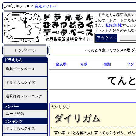
(ノ=ﾟдﾟ=)ノミ■ ＜
発光マット～!!
「ドラえもん秘密道具デ
このサイトは、ドラえも
また、
登録(無料)
すると
ドラえもん好きのみんな
アカウント
トップページ
- てんとう虫コミックス 6巻:ダ
ドラえもん
全表示
名前
種類
タグ
道具データベース
てん
ドラえもんクイズ
道具打鍵トレーニング
メンバー
だいりがむ
ユーザ登録
ダイリガム
ランキング
ドラえもんクイズ
言い辛いことを他の人に言ってもらうガム。ガム