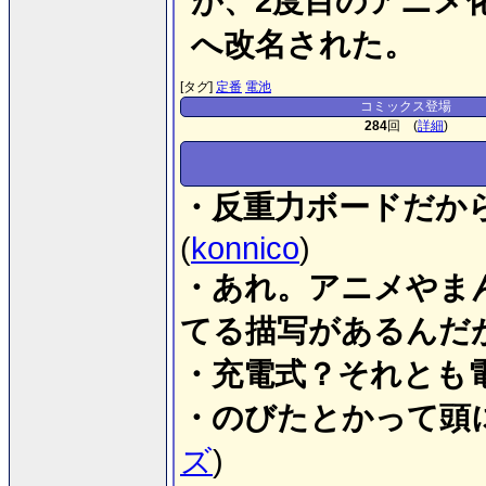
が、2度目のアニメ
へ改名された。
[タグ]
定番
電池
コミックス登場
284
回 (
詳細
)
・反重力ボードだか
(
konnico
)
・あれ。アニメやま
てる描写があるんだ
・充電式？それとも
・のびたとかって頭
ズ
)