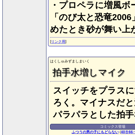
・プロペラに増風ボ
「のび太と恐竜200
めたとき砂が舞い上
[
リンク用
]
はくしゅみずましまいく
拍手水増しマイク
スイッチをプラスに
ろく。マイナスだと
パラパラとした拍手
コミックス登場
ふつうの男の子にもどらない
(
40
巻
66