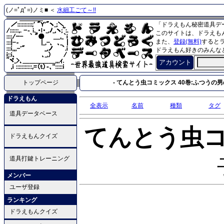
(ノ=ﾟдﾟ=)ノミ■ ＜
水細工ごて～!!
「ドラえもん秘密道具デ
このサイトは、ドラえも
また、
登録(無料)
すると
ドラえもん好きのみんな
アカウント
トップページ
- てんとう虫コミックス 40巻:ふつうの
ドラえもん
全表示
名前
種類
タグ
道具データベース
てんとう虫
ドラえもんクイズ
道具打鍵トレーニング
メンバー
ユーザ登録
ランキング
ドラえもんクイズ