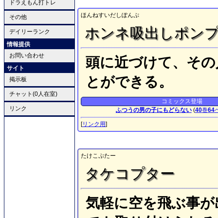
ドラえもん打トレ
ほんねすいだしぽんぷ
その他
ホンネ吸出しポン
デイリーランク
情報提供
お問い合わせ
頭に近づけて、その
サイト
とができる。
掲示板
チャット(0人在室)
コミックス登場
リンク
ふつうの男の子にもどらない
(
40
巻
64
[
リンク用
]
たけこぷたー
タケコプター
気軽に空を飛ぶ事が