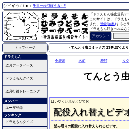
(ノ=ﾟдﾟ=)ノミ■ ＜
千里一歩羽ぼうき～!!
「ドラえもん秘密道具デ
このサイトは、ドラえも
また、
登録(無料)
すると
ドラえもん好きのみんな
アカウント
トップページ
- てんとう虫コミックス 23巻:ぼくよ
ドラえもん
全表示
名前
種類
タ
道具データベース
てんとう
ドラえもんクイズ
道具打鍵トレーニング
メンバー
はいやくいれかえびでお
ユーザ登録
配役入れ替えビデ
ランキング
ドラえもんクイズ
望み通りの配役に入れ替えられるビデオ。