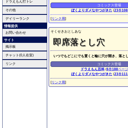
ドラえもん打トレ
コミックス登場
その他
ぼくよりダメなやつがきた
(
23
巻
108
デイリーランク
[
リンク用
]
情報提供
そくせきおとしあな
お問い合わせ
即席落とし穴
サイト
掲示板
チャット(0人在室)
いつでもどこにでも置くと輪に穴が開き、落と
リンク
コミックス登場
ドラえもん百科
(
6
巻
188
ペー
ぼくよりダメなやつがきた
(
23
巻
111
[
リンク用
]