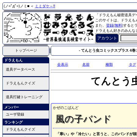
(ノ=ﾟдﾟ=)ノミ■ ＜
ミミダケ～!!
「ドラえもん秘密道具デ
このサイトは、ドラえも
また、
登録(無料)
すると
ドラえもん好きのみんな
アカウント
トップページ
- てんとう虫コミックスプラス 4巻:
ドラえもん
全表示
名前
種類
タグ
道具データベース
てんとう
ドラえもんクイズ
道具打鍵トレーニング
メンバー
かぜのこばんど
ユーザ登録
風の子バンド
ランキング
ドラえもんクイズ
「寒い」や「冷たい」と言うと、このバンドが頭