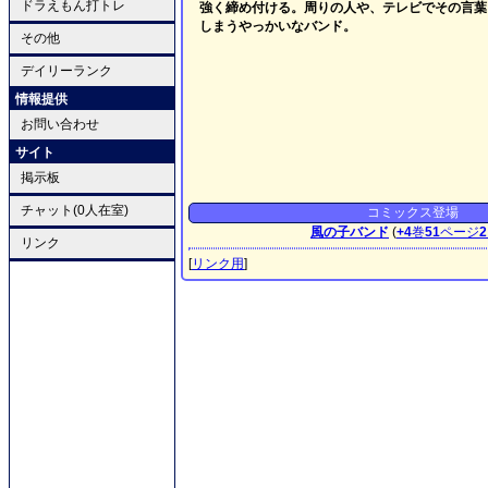
ドラえもん打トレ
強く締め付ける。周りの人や、テレビでその言葉
しまうやっかいなバンド。
その他
デイリーランク
情報提供
お問い合わせ
サイト
掲示板
チャット(0人在室)
コミックス登場
風の子バンド
(
+4
巻
51
ページ
2
リンク
[
リンク用
]