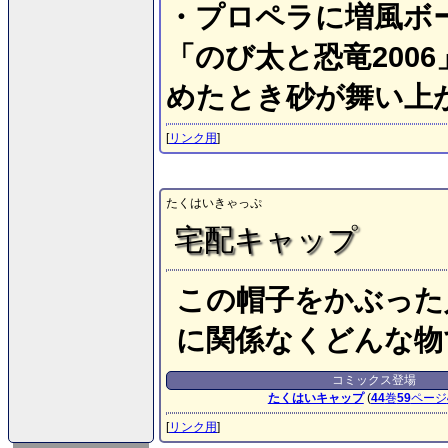
・プロペラに増風ボ
「のび太と恐竜200
めたとき砂が舞い上
[
リンク用
]
たくはいきゃっぷ
宅配キャップ
この帽子をかぶった
に関係なくどんな物
コミックス登場
たくはいキャップ
(
44
巻
59
ページ
[
リンク用
]