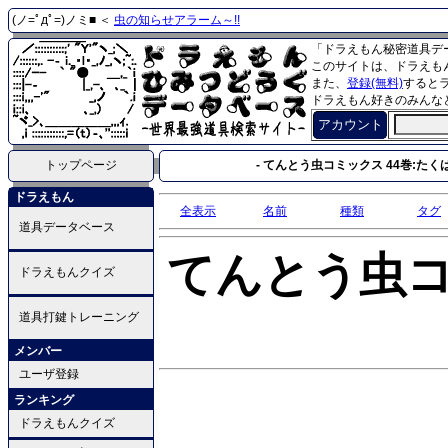
(ノ=ﾟдﾟ=)ノミ■ ＜
虫の知らせアラーム～!!
「ドラえもん秘密道具デ
このサイトは、ドラえも
また、
登録(無料)
すると
ドラえもん好きのみんな
アカウント
トップページ
- てんとう虫コミックス 44巻:たく
ドラえもん
全表示
名前
種類
タグ
道具データベース
てんとう虫
ドラえもんクイズ
道具打鍵トレーニング
メンバー
ユーザ登録
ランキング
ドラえもんクイズ