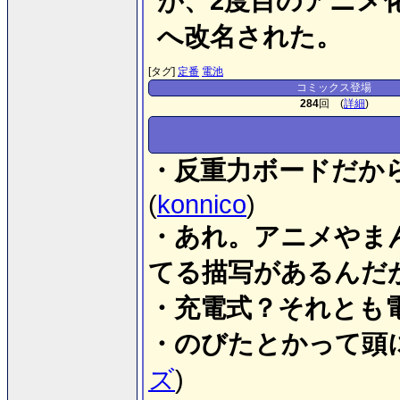
が、2度目のアニメ
へ改名された。
[タグ]
定番
電池
コミックス登場
284
回 (
詳細
)
・反重力ボードだか
(
konnico
)
・あれ。アニメやま
てる描写があるんだ
・充電式？それとも
・のびたとかって頭
ズ
)