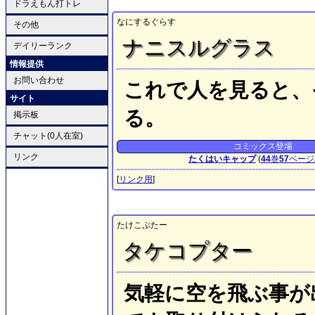
ドラえもん打トレ
なにするぐらす
その他
ナニスルグラス
デイリーランク
情報提供
お問い合わせ
これで人を見ると、
サイト
る。
掲示板
チャット(0人在室)
コミックス登場
リンク
たくはいキャップ
(
44
巻
57
ページ
[
リンク用
]
たけこぷたー
タケコプター
気軽に空を飛ぶ事が