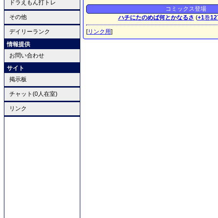
ドラえもん打トレ
コミックス登場
その他
ハチにたのめば何とかなるさ
(
+1
巻
12
デイリーランク
[
リンク用
]
情報提供
お問い合わせ
サイト
掲示板
チャット(0人在室)
リンク