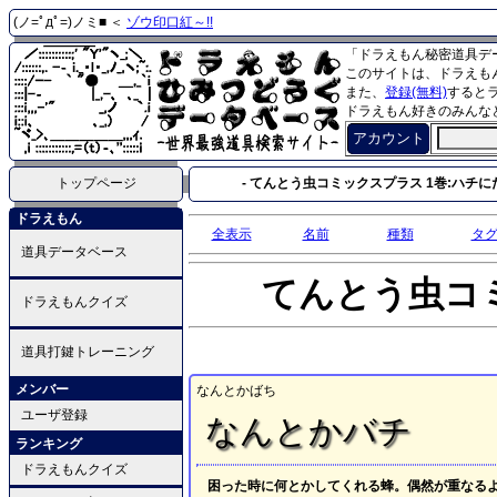
(ノ=ﾟдﾟ=)ノミ■ ＜
ゾウ印口紅～!!
「ドラえもん秘密道具デ
このサイトは、ドラえも
また、
登録(無料)
すると
ドラえもん好きのみんな
アカウント
トップページ
- てんとう虫コミックスプラス 1巻:ハチに
ドラえもん
全表示
名前
種類
タ
道具データベース
てんとう虫コ
ドラえもんクイズ
道具打鍵トレーニング
メンバー
なんとかばち
ユーザ登録
なんとかバチ
ランキング
ドラえもんクイズ
困った時に何とかしてくれる蜂。偶然が重なる