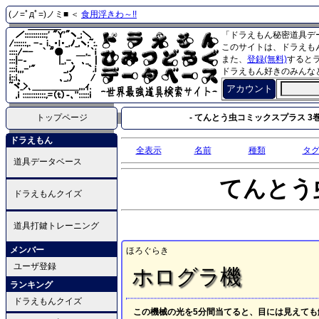
(ノ=ﾟдﾟ=)ノミ■ ＜
食用浮きわ～!!
「ドラえもん秘密道具デ
このサイトは、ドラえも
また、
登録(無料)
すると
ドラえもん好きのみんな
アカウント
トップページ
- てんとう虫コミックスプラス 3巻
ドラえもん
全表示
名前
種類
タ
道具データベース
てんとう
ドラえもんクイズ
道具打鍵トレーニング
メンバー
ほろぐらき
ユーザ登録
ホログラ機
ランキング
ドラえもんクイズ
この機械の光を5分間当てると、目には見えて