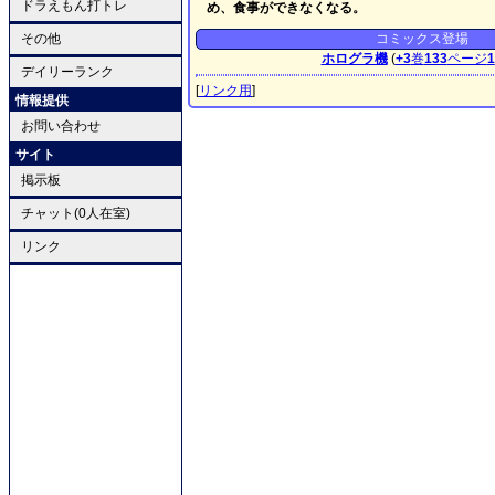
ドラえもん打トレ
め、食事ができなくなる。
その他
コミックス登場
ホログラ機
(
+3
巻
133
ページ
1
デイリーランク
[
リンク用
]
情報提供
お問い合わせ
サイト
掲示板
チャット(0人在室)
リンク