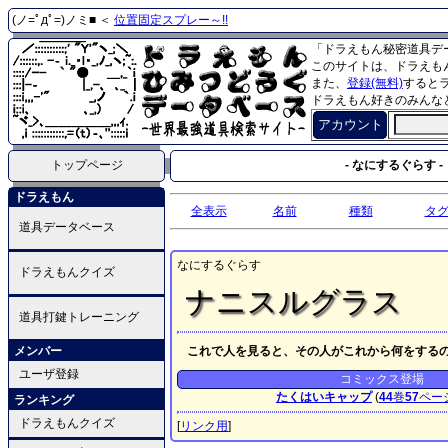
(ノ=ﾟдﾟ=)ノミ■ ＜
位置固定スプレー～!!
「ドラえもん秘密道具デ
このサイトは、ドラえも
また、
登録(無料)
すると
ドラえもん好きのみんな
アカウント
トップページ
- なにするぐらす -
ドラえもん
全表示
名前
種類
タ
道具データベース
なにするぐらす
ドラえもんクイズ
ナニスルグラス
道具打鍵トレーニング
メンバー
これで人を見ると、その人がこれから何をする
ユーザ登録
コミックス登場
たくはいキャップ
(
44
巻
57
ペー
ランキング
ドラえもんクイズ
[
リンク用
]