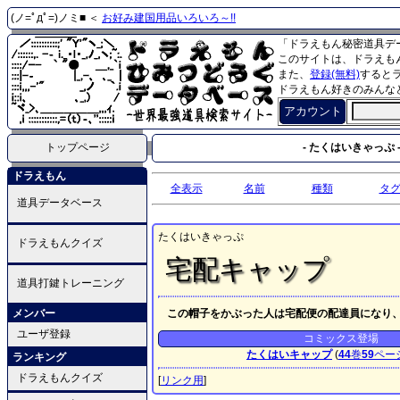
(ノ=ﾟдﾟ=)ノミ■ ＜
お好み建国用品いろいろ～!!
「ドラえもん秘密道具デ
このサイトは、ドラえも
また、
登録(無料)
すると
ドラえもん好きのみんな
アカウント
トップページ
- たくはいきゃっぷ 
ドラえもん
全表示
名前
種類
タ
道具データベース
たくはいきゃっぷ
ドラえもんクイズ
宅配キャップ
道具打鍵トレーニング
メンバー
この帽子をかぶった人は宅配便の配達員になり
ユーザ登録
コミックス登場
たくはいキャップ
(
44
巻
59
ペー
ランキング
ドラえもんクイズ
[
リンク用
]