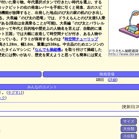
が付いた乗り物。年代選択ボタンで行きたい時代を選ぶ。する
コックピットの右の発進レバーを手前に引くと発進、左のスピ
動機能が故障すると、出発した地点(のび太の家の机のひき出し
る。大長編「のび太の恐竜」では、ドラえもんとのび太達5人乗
ある(現在は全員乗ることが可能)。大長編「のび太とパラレル
向かって年代と目的地や歴史上の人物名を言えば、自動的に連
ット王国」では大幅に改造して時空間ナビが付き、ある人物や
なっている。ドラミが保有するものは『
時空間チューリップ
さ1.28m、幅1.6m、重量は538kg。中古品のためエンジンの
ったタイムマシンに『
なんでも操縦機
』を取り付けて操縦した
歴史には勢いがあり、歴史を変えようと思っても簡単には変え
映画登場
10
回 (
詳細
)
みんなのコメント
！。
(
ヤグすけ
)
ック
)
[更新日] 20
サイズ
大分類
ク
小分類