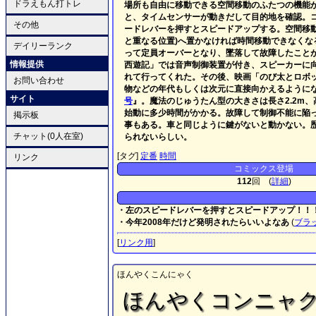
ドラえもん打トレ
場所も自由に移動できる空間移動のふたつの機能
と、タイムセンサーが動きだして目的地を確認。
その他
ードレバーを押すとスピードアップする。空間移
と重なる位置)へ置かなければ時間移動できなくな
デイリーランク
って定員オーバーとなり、墜落して故障したことが
情報提供
西遊記」では音声制御装置が付き、スピーカーに
れて行ってくれた。その後、映画「のび太とロボ
お問い合わせ
物などの年代もしくは次元に直接向かえるように
サイト
号
』。魔法のじゅうたん型の大きさは長さ2.2m、高
始動に多少時間がかかる。故障して制御不能に陥
掲示板
事もある。車と同じように鍵がないと動かない。
チャット(0人在室)
られないらしい。
[タグ]
定番
時間
リンク
コミックス登場
112
回 (
詳細
)
・左のスピードレバーを押すとスピードアップ！！
・今年2008年だけど発明されたらいいよなあ
(
ブラ
[
リンク用
]
ほんやくこんにゃく
ほんやくコンニャ