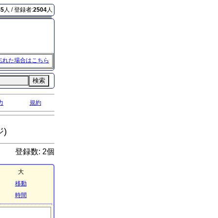
45
人 / 登録者:
2504
人
忘れた場合はこちら
検索
力
規約
)
登録数: 2個
大
移動
時間