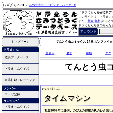
(ノ=ﾟдﾟ=)ノミ■ ＜
みの虫式スリーピング・バッグ～!!
「ドラえもん秘密道具デ
このサイトは、ドラえも
また、
登録(無料)
すると
ドラえもん好きのみんな
アカウント
トップページ
- てんとう虫コミックス 24巻:ガンファイター
ドラえもん
全表示
名前
種類
タグ
道具データベース
てんとう虫
ドラえもんクイズ
道具打鍵トレーニング
メンバー
たいむましん
ユーザ登録
タイムマシン
ランキング
ドラえもんクイズ
西暦2008年に発明。のび太の部屋の机のひき出