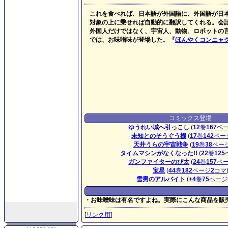
これを食べれば、日本語が外国語に、外国語が日
対象の上に乗せれば自動的に翻訳してくれる。会
外国人だけではなく、宇宙人、動物、ロボットの
では、お味噌味が登場した。『
ほんやくコンニャ
コミックス登場
ゆうれい城へ引っこし
(
12
巻
167
ペ
未知とのそうぐう機
(
17
巻
142
ペー
天井うらの宇宙戦争
(
19
巻
38
ペー
タイムマシンがなくなった!!
(
22
巻
125
ガンファイターのび太
(
24
巻
157
ペ
宝星
(
44
巻
182
ページ
2
コマ
雪男のアルバイト
(
+4
巻
75
ページ
・お味噌味は有名ですよね。実際にこんな商品を販
[
リンク用
]