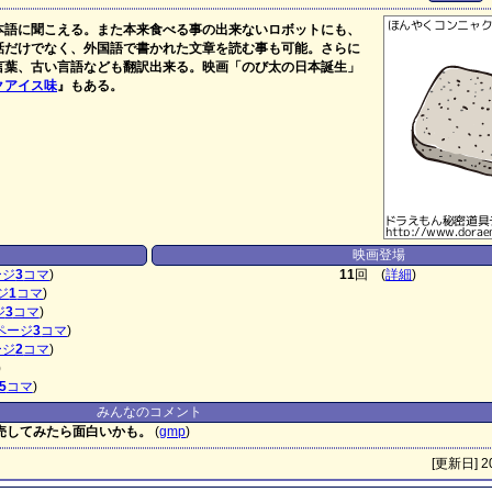
本語に聞こえる。また本来食べる事の出来ないロボットにも、
話だけでなく、外国語で書かれた文章を読む事も可能。さらに
言葉、古い言語なども翻訳出来る。映画「のび太の日本誕生」
クアイス味
』もある。
映画登場
ージ
3
コマ
)
11
回 (
詳細
)
ジ
1
コマ
)
ジ
3
コマ
)
ページ
3
コマ
)
ージ
2
コマ
)
)
5
コマ
)
みんなのコメント
売してみたら面白いかも。
(
gmp
)
[更新日] 20