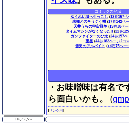
コミックス登場
ゆうれい城へ引っこし
(
12
巻
167
ペ
未知とのそうぐう機
(
17
巻
142
ペ
天井うらの宇宙戦争
(
19
巻
38
ペー
タイムマシンがなくなった!!
(
22
巻
125
ガンファイターのび太
(
24
巻
157
ペ
宝星
(
44
巻
182
ページ
2
コ
雪男のアルバイト
(
+4
巻
75
ペー
・お味噌味は有名で
ら面白いかも。
(
gmp
[
リンク用
]
116,765,557