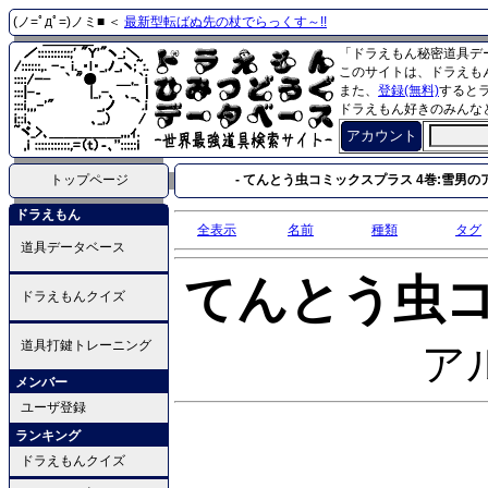
(ノ=ﾟдﾟ=)ノミ■ ＜
最新型転ばぬ先の杖でらっくす～!!
「ドラえもん秘密道具デ
このサイトは、ドラえも
また、
登録(無料)
すると
ドラえもん好きのみんな
アカウント
トップページ
- てんとう虫コミックスプラス 4巻:雪男のア
ドラえもん
全表示
名前
種類
タグ
道具データベース
てんとう虫
ドラえもんクイズ
道具打鍵トレーニング
ア
メンバー
ユーザ登録
ランキング
ドラえもんクイズ