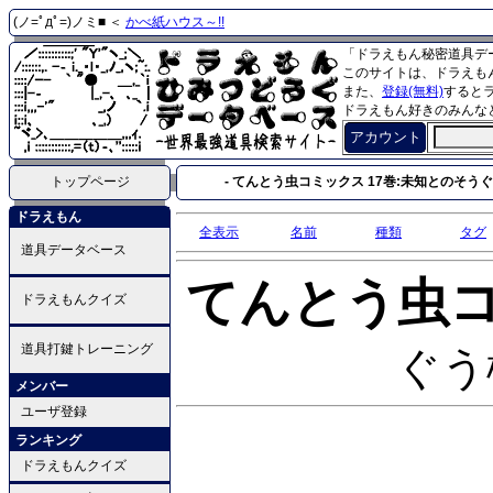
(ノ=ﾟдﾟ=)ノミ■ ＜
かべ紙ハウス～!!
「ドラえもん秘密道具デ
このサイトは、ドラえも
また、
登録(無料)
すると
ドラえもん好きのみんな
アカウント
トップページ
- てんとう虫コミックス 17巻:未知とのそうぐう
ドラえもん
全表示
名前
種類
タグ
道具データベース
てんとう虫
ドラえもんクイズ
道具打鍵トレーニング
ぐう
メンバー
ユーザ登録
ランキング
ドラえもんクイズ