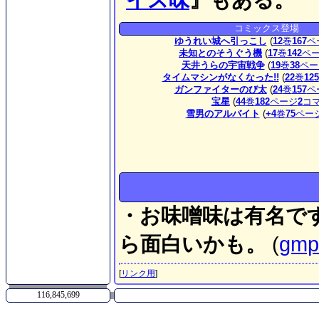
コミックス登場
ゆうれい城へ引っこし
(
12
巻
167
ペ
未知とのそうぐう機
(
17
巻
142
ペ
天井うらの宇宙戦争
(
19
巻
38
ペー
タイムマシンがなくなった!!
(
22
巻
125
ガンファイターのび太
(
24
巻
157
ペ
宝星
(
44
巻
182
ページ
2
コ
雪男のアルバイト
(
+4
巻
75
ペー
・お味噌味は有名で
ら面白いかも。
(
gmp
[
リンク用
]
116,845,699