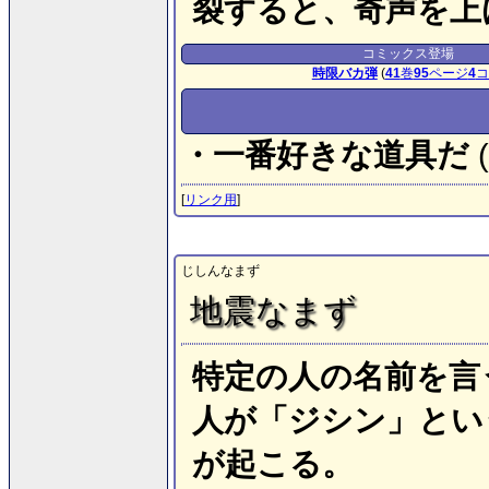
裂すると、奇声を上
コミックス登場
時限バカ弾
(
41
巻
95
ページ
4
コ
・一番好きな道具だ
(
[
リンク用
]
じしんなまず
地震なまず
特定の人の名前を言
人が「ジシン」とい
が起こる。