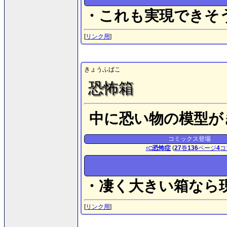
・これも実現できそ
[
リンク用
]
きょうふばこ
恐怖箱
中に恐い物の模型が
コミックス登場
○□恐怖症
(
27
巻
136
ページ
4
コ
・凄く大きい箱なら
[
リンク用
]