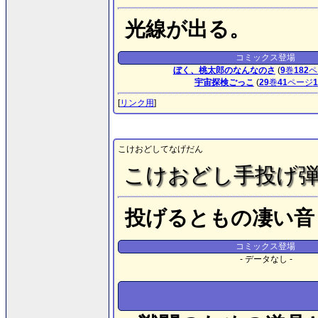
光線が出る。
コミックス登場
ぼく、桃太郎のなんなのさ
(
9
巻
182
ペ
宇宙探検ごっこ
(
29
巻
41
ページ
1
[
リンク用
]
こけおどしてなげだん
こけおどし手投げ
投げるともの凄い音
コミックス登場
- データなし -