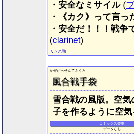
・安全なミサイル
(
・《カク》って言っ
・安全だ！！！戦争
(
clarinet
)
[
リンク用
]
かぜがっせんてぶくろ
風合戦手袋
雪合戦の風版。空気
子を作るように空気
コミックス登場
- データなし -