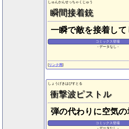
しゅんかんせっちゃくじゅう
瞬間接着銃
一瞬で敵を接着して
コミックス登場
- データなし -
[
リンク用
]
しょうげきはぴすとる
衝撃波ピストル
弾の代わりに空気の
コミックス登場
- データなし -