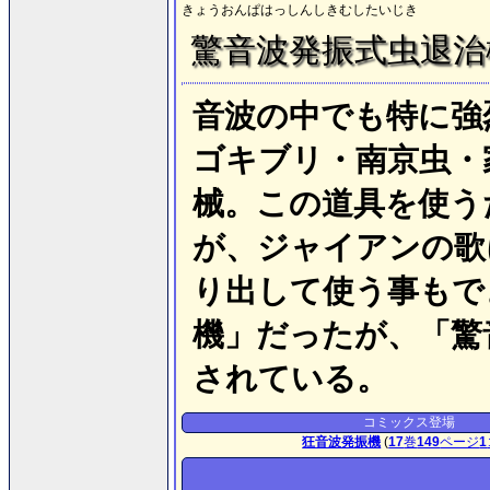
きょうおんぱはっしんしきむしたいじき
驚音波発振式虫退治
音波の中でも特に強
ゴキブリ・南京虫・
械。この道具を使う
が、ジャイアンの歌
り出して使う事もで
機」だったが、「驚
されている。
コミックス登場
狂音波発振機
(
17
巻
149
ページ
1