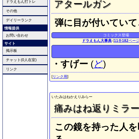
アタールガン
ドラえもん打トレ
その他
弾に目が付いていて
デイリーランク
情報提供
コミックス登場
お問い合わせ
ドラえもん大事典
(
11
巻
182
ペー
サイト
掲示板
チャット(0人在室)
・すげー
(
ど
)
リンク
[
リンク用
]
いたみはねかえりみらー
痛みはね返りミラ
この鏡を持った人を