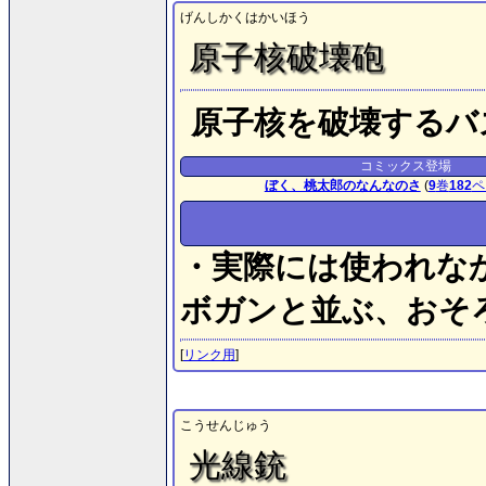
げんしかくはかいほう
原子核破壊砲
原子核を破壊するバ
コミックス登場
ぼく、桃太郎のなんなのさ
(
9
巻
182
ペ
・実際には使われな
ボガンと並ぶ、おそ
[
リンク用
]
こうせんじゅう
光線銃