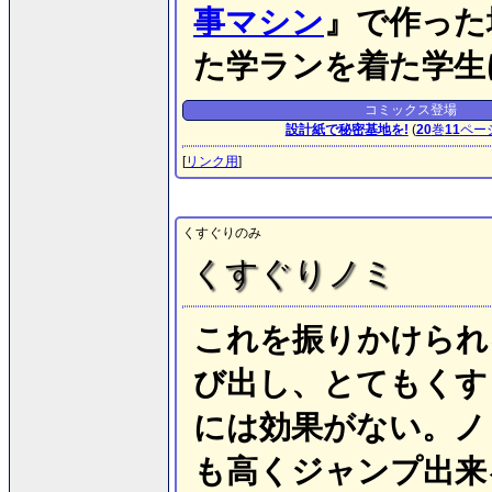
事マシン
』で作った
た学ランを着た学生
コミックス登場
設計紙で秘密基地を!
(
20
巻
11
ペー
[
リンク用
]
くすぐりのみ
くすぐりノミ
これを振りかけられ
び出し、とてもくす
には効果がない。ノ
も高くジャンプ出来