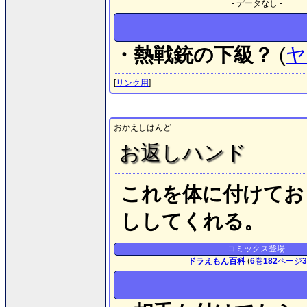
- データなし -
・熱戦銃の下級？
(
ヤ
[
リンク用
]
おかえしはんど
お返しハンド
これを体に付けてお
ししてくれる。
コミックス登場
ドラえもん百科
(
6
巻
182
ページ
3