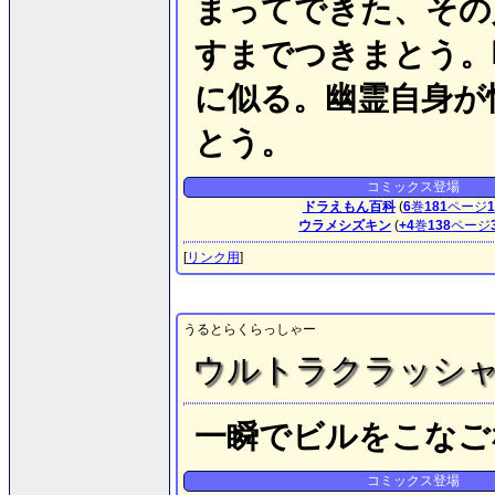
まってできた、その
すまでつきまとう。
に似る。幽霊自身が
とう。
コミックス登場
ドラえもん百科
(
6
巻
181
ページ
1
ウラメシズキン
(
+4
巻
138
ページ
[
リンク用
]
うるとらくらっしゃー
ウルトラクラッシ
一瞬でビルをこなご
コミックス登場