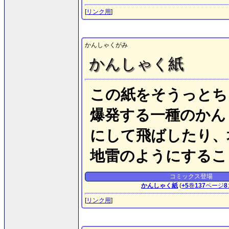
[
リンク用
]
かんしゃくがみ
かんしゃく紙
この紙をそうっとち
爆発する一種のかん
にして飛ばしたり、
地雷のようにするこ
コミックス登場
かんしゃく紙
(
+5
巻
137
ページ
8
[
リンク用
]