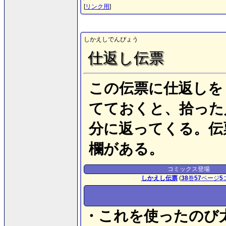
[
リンク用
]
しかえしでんぴょう
仕返し伝票
この伝票に仕返しを
てておくと、拾った
分に返ってくる。伝
欄がある。
コミックス登場
しかえし伝票
(
38
巻
57
ページ
5
・これを使ったのび