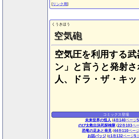
[
リンク用
]
くうきほう
空気砲
空気圧を利用する武
ン」と言うと発射さ
人、ドラ・ザ・キッ
コミックス登場
未来世界の怪人
(
4
巻
140
ページ
5
のび太救出決死探検隊
(
22
巻
103
ペ
恐竜の足あと発見
(
44
巻
110
ペー
お話バッジ
(
c1
巻
132
ページ
5