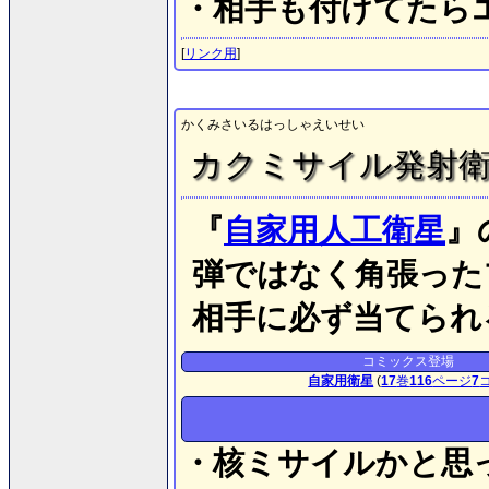
・相手も付けてたら
[
リンク用
]
かくみさいるはっしゃえいせい
カクミサイル発射
『
自家用人工衛星
』
弾ではなく角張った
相手に必ず当てられ
コミックス登場
自家用衛星
(
17
巻
116
ページ
7
・核ミサイルかと思