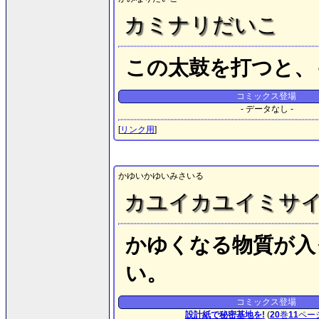
カミナリだいこ
この太鼓を打つと、
コミックス登場
- データなし -
[
リンク用
]
かゆいかゆいみさいる
カユイカユイミサ
かゆくなる物質が入
い。
コミックス登場
設計紙で秘密基地を!
(
20
巻
11
ペー