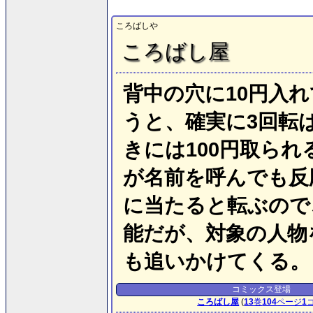
ころばしや
ころばし屋
背中の穴に10円入
うと、確実に3回転
きには100円取ら
が名前を呼んでも反
に当たると転ぶので
能だが、対象の人物
も追いかけてくる。
コミックス登場
ころばし屋
(
13
巻
104
ページ
1