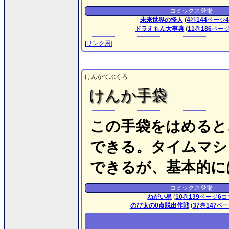
コミックス登場
未来世界の怪人
(
4
巻
144
ページ
4
ドラえもん大事典
(
11
巻
186
ペー
[
リンク用
]
けんかてぶくろ
けんか手袋
この手袋をはめると
できる。タイムマシ
できるが、基本的に
コミックス登場
ねがい星
(
10
巻
139
ページ
6
コ
のび太の0点脱出作戦
(
37
巻
147
ペー