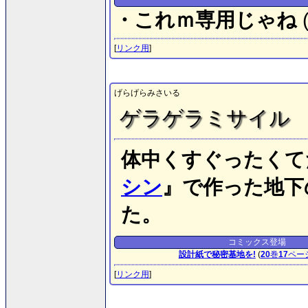
・これｍ専用じゃね
[
リンク用
]
げらげらみさいる
ゲラゲラミサイル
体中くすぐったくて
シン
』で作った地下
た。
コミックス登場
設計紙で秘密基地を!
(
20
巻
17
ペー
[
リンク用
]