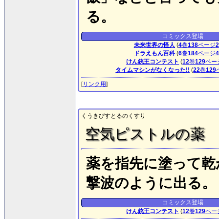
る。
コミックス登場
未来世界の怪人
(
4
巻
138
ページ
2
ドラえもん百科
(
6
巻
184
ページ
4
けん銃王コンテスト
(
12
巻
129
ペー
タイムマシンがなくなった!!
(
22
巻
129
[
リンク用
]
くうきぴすとるのくすり
空気ピストルの薬
薬を指先に塗って乾
撃波のように出る。
コミックス登場
けん銃王コンテスト
(
12
巻
129
ペー