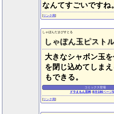
なんてすごいですね
[
リンク用
]
しゃぼんだまぴすとる
しゃぼん玉ピスト
大きなシャボン玉を
を閉じ込めてしまえ
もできる。
コミックス登場
ドラえもん百科
(
6
巻
186
ページ
5
[
リンク用
]