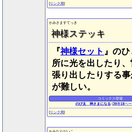
[
リンク用
]
かみさますてっき
神様ステッキ
『
神様セット
』のひ
所に光を出したり、
張り出したりする事
が難しい。
コミックス登場
のび太 神さまになる
(
39
巻
18
ペー
[
リンク用
]
かみなりだいこ