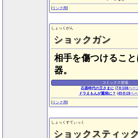
[
リンク用
]
しょっくがん
ショックガン
相手を傷つけること
器。
コミックス登場
石器時代の王さまに
(
7
巻
108
ペー
ドラえもんが重病に？
(
45
巻
19
ペー
[
リンク用
]
しょっくすてぃっく
ショックスティッ