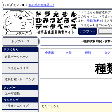
(ノ=ﾟдﾟ=)ノミ■ ＜
家の感じ変換器～!!
「ドラえもん秘密道具デ
このサイトは、ドラえも
また、
登録(無料)
すると
ドラえもん好きのみんな
アカウント
トップページ
- 種類検索 戦闘 - 攻撃 
ドラえもん
全表示
名前
種類
タグ
道具データベース
種
ドラえもんクイズ
道具打鍵トレーニング
メンバー
ユーザ登録
ランキング
ドラえもんクイズ
あたーるがん