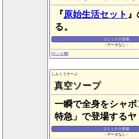
『
原始生活セット
』
る。
コミックス登場
- データなし -
[
リンク用
]
しんくうそーぷ
真空ソープ
一瞬で全身をシャボ
特急」で登場するヤ
コミックス登場
- データなし -