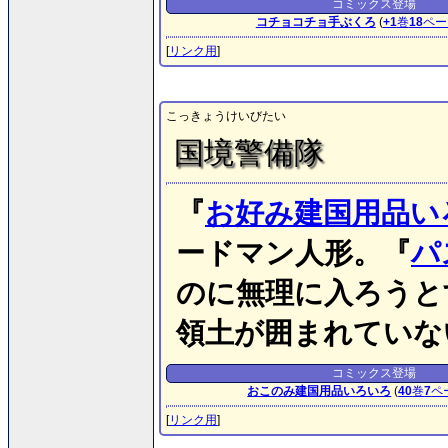
コミックス登場
コチョコチョ手ぶくろ
(
+1
巻
18
ペー
[
リンク用
]
こっきょうけいびたい
国境警備隊
『
お好み建国用品い
ードマン人形。『
パ
のに無理に入ろうと
領土が囲まれていな
コミックス登場
おこのみ建国用品いろいろ
(
40
巻
7
ペ
[
リンク用
]