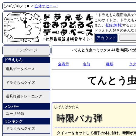
(ノ=ﾟдﾟ=)ノミ■ ＜
立体オセロ～!!
「ドラえもん秘密道具デ
このサイトは、ドラえも
また、
登録(無料)
すると
ドラえもん好きのみんな
アカウント
トップページ
- てんとう虫コミックス 41巻:時限バカ弾
ドラえもん
全表示
名前
種類
タ
道具データベース
てんとう
ドラえもんクイズ
道具打鍵トレーニング
メンバー
じげんばかだん
ユーザ登録
時限バカ弾
ランキング
ドラえもんクイズ
タイマーをセットして相手の体に付け、時間が