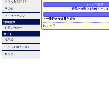
ドラえもん打トレ
コミックス登場
その他
時限バカ弾
(
41
巻
95
ページ
4
デイリーランク
・一番好きな道具だ
(
翔
)
情報提供
[
リンク用
]
お問い合わせ
サイト
掲示板
チャット(0人在室)
リンク