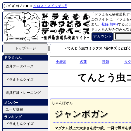
(ノ=ﾟдﾟ=)ノミ■ ＜
クロス・スイッチ～!!
「ドラえもん秘密道具デ
このサイトは、ドラえも
また、
登録(無料)
すると
ドラえもん好きのみんな
アカウント
トップページ
- てんとう虫コミックス 7巻:ネズミとばくだ
ドラえもん
全表示
名前
種類
タ
道具データベース
てんとう虫
ドラえもんクイズ
道具打鍵トレーニング
メンバー
じゃんぼがん
ユーザ登録
ジャンボガン
ランキング
ドラえもんクイズ
マグナム以上の大きさを持つ銃。一発で戦車を