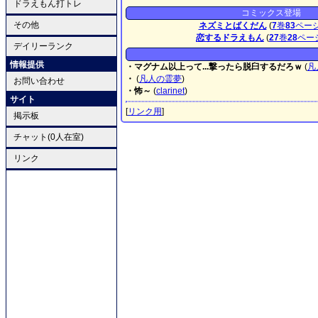
ドラえもん打トレ
コミックス登場
その他
ネズミとばくだん
(
7
巻
83
ペー
恋するドラえもん
(
27
巻
28
ペー
デイリーランク
情報提供
・マグナム以上って...撃ったら脱臼するだろｗ
(
凡
・
(
凡人の霊夢
)
お問い合わせ
・怖～
(
clarinet
)
サイト
[
リンク用
]
掲示板
チャット(0人在室)
リンク