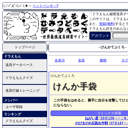
(ノ=ﾟдﾟ=)ノミ■ ＜
ペットペンキ～!!
「ドラえもん秘密道具デ
このサイトは、ドラえも
また、
登録(無料)
すると
ドラえもん好きのみんな
アカウント
トップページ
- けんかてぶくろ -
ドラえもん
全表示
名前
種類
タ
道具データベース
けんかてぶくろ
ドラえもんクイズ
けんか手袋
道具打鍵トレーニング
メンバー
この手袋をはめると、勝手に自分を攻撃してひ
にならない。
ユーザ登録
コミックス登場
ランキング
ねがい星
(
10
巻
139
ページ
6
ドラえもんクイズ
のび太の0点脱出作戦
(
37
巻
147
ペ