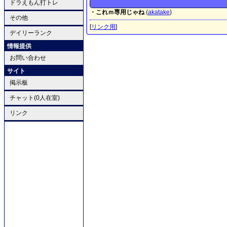
ドラえもん打トレ
・これｍ専用じゃね
(
akatake
)
その他
[
リンク用
]
デイリーランク
情報提供
お問い合わせ
サイト
掲示板
チャット(0人在室)
リンク