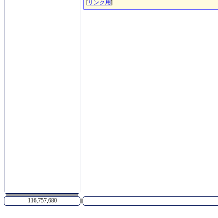
[
リンク用
]
116,757,680