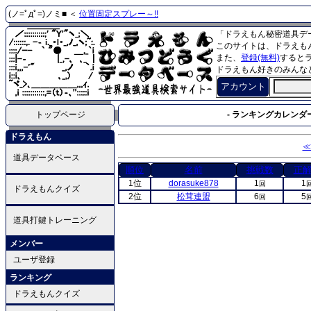
(ノ=ﾟдﾟ=)ノミ■ ＜
位置固定スプレー～!!
「ドラえもん秘密道具デ
このサイトは、ドラえも
また、
登録(無料)
すると
ドラえもん好きのみんな
アカウント
トップページ
- ランキングカレンダー
ドラえもん
≪
道具データベース
順位
名前
挑戦数
正
1位
dorasuke878
1
1
回
ドラえもんクイズ
2位
松茸連盟
6
5
回
道具打鍵トレーニング
メンバー
ユーザ登録
ランキング
ドラえもんクイズ