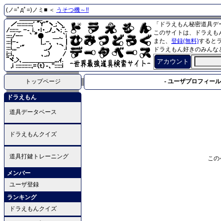
(ノ=ﾟдﾟ=)ノミ■ ＜
うそつ機～!!
「ドラえもん秘密道具デ
このサイトは、ドラえも
また、
登録(無料)
すると
ドラえもん好きのみんな
アカウント
トップページ
- ユーザプロフィール 
ドラえもん
道具データベース
ドラえもんクイズ
道具打鍵トレーニング
この
メンバー
ユーザ登録
ランキング
ドラえもんクイズ