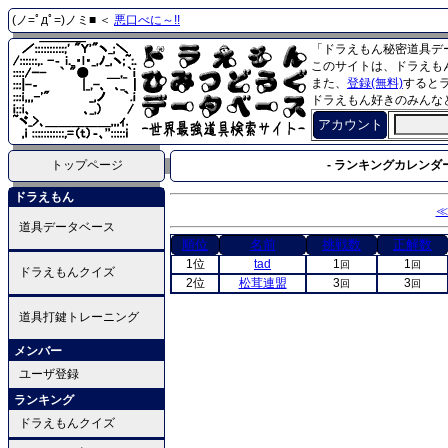
(ノ=ﾟдﾟ=)ノミ■ ＜
悪口べに～!!
「ドラえもん秘密道具デ
このサイトは、ドラえも
また、
登録(無料)
すると
ドラえもん好きのみんな
アカウント
トップページ
- ランキングカレンダー
ドラえもん
≪
道具データベース
順位
名前
挑戦数
正解数
1位
tad
1
1
回
回
ドラえもんクイズ
2位
松茸連盟
3
3
回
回
道具打鍵トレーニング
メンバー
ユーザ登録
ランキング
ドラえもんクイズ