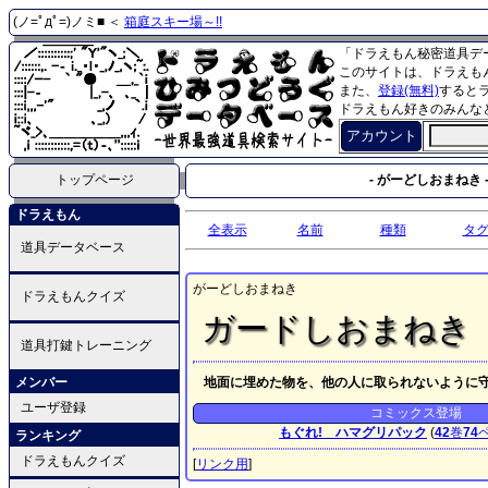
(ノ=ﾟдﾟ=)ノミ■ ＜
箱庭スキー場～!!
「ドラえもん秘密道具デ
このサイトは、ドラえも
また、
登録(無料)
すると
ドラえもん好きのみんな
アカウント
トップページ
- がーどしおまねき 
ドラえもん
全表示
名前
種類
タ
道具データベース
がーどしおまねき
ドラえもんクイズ
ガードしおまねき
道具打鍵トレーニング
メンバー
地面に埋めた物を、他の人に取られないように
ユーザ登録
コミックス登場
もぐれ! ハマグリパック
(
42
巻
74
ランキング
ドラえもんクイズ
[
リンク用
]