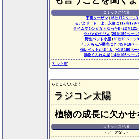
コミックス登場
宇宙ターザン
(
16
巻
172
ページ
3
モアよドードーよ、永遠に
(
17
巻
178
タイムマシンがなくなった!!
(
22
巻
121
ツバメののび太
(
29
巻
159
ページ
野生ペット小屋
(
30
巻
70
ページ
9
ドラえもんが重病に？
(
45
巻
18
ペー
強いペットがほしい
(
+1
巻
160
ペー
動物くんれん屋
(
+4
巻
106
ページ
[
リンク用
]
らじこんたいよう
ラジコン太陽
植物の成長に欠かせ
コミックス登場
- データなし -