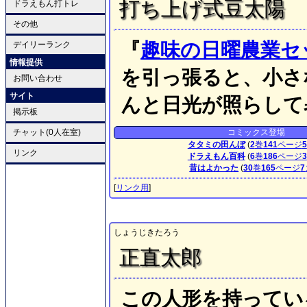
打ち上げ式豆太陽
ドラえもん打トレ
その他
『
趣味の日曜農業セ
デイリーランク
情報提供
を引っ張ると、小さ
お問い合わせ
サイト
んと日光が照らして
掲示板
チャット(0人在室)
コミックス登場
タタミの田んぼ
(
2
巻
141
ページ
5
リンク
ドラえもん百科
(
6
巻
186
ページ
3
昔はよかった
(
30
巻
165
ページ
7
[
リンク用
]
しょうじきたろう
正直太郎
この人形を持ってい