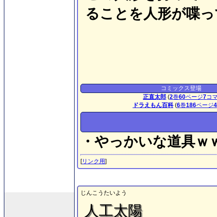
ることを人形が喋っ
コミックス登場
正直太郎
(
2
巻
60
ページ
7
コ
ドラえもん百科
(
6
巻
186
ページ
4
・やっかいな道具ｗ
[
リンク用
]
じんこうたいよう
人工太陽