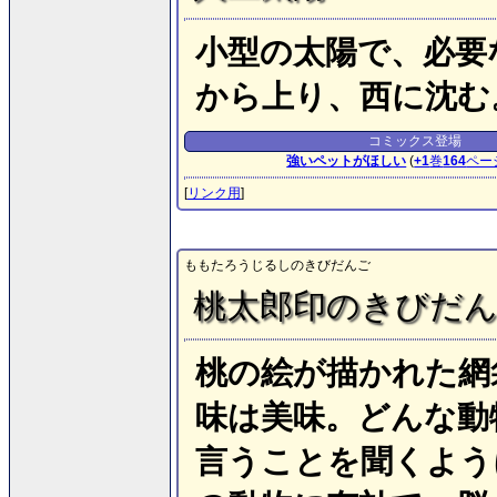
小型の太陽で、必要
から上り、西に沈む
コミックス登場
強いペットがほしい
(
+1
巻
164
ペー
[
リンク用
]
ももたろうじるしのきびだんご
桃太郎印のきびだ
桃の絵が描かれた網
味は美味。どんな動
言うことを聞くよう