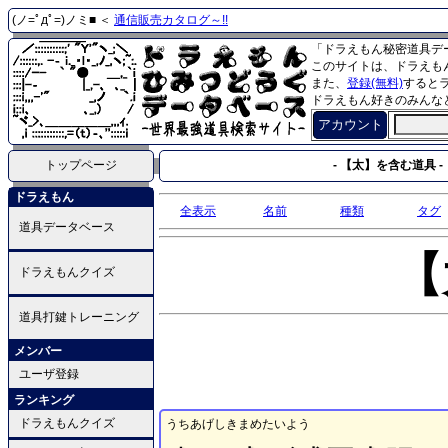
(ノ=ﾟдﾟ=)ノミ■ ＜
通信販売カタログ～!!
「ドラえもん秘密道具デ
このサイトは、ドラえも
また、
登録(無料)
すると
ドラえもん好きのみんな
アカウント
トップページ
- 【太】を含む道具 -
ドラえもん
全表示
名前
種類
タグ
道具データベース
【
ドラえもんクイズ
道具打鍵トレーニング
メンバー
ユーザ登録
ランキング
ドラえもんクイズ
うちあげしきまめたいよう