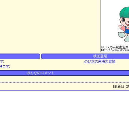
映画登場
マ
)
のび太の南海大冒険
ジ
4
コマ
)
みんなのコメント
[更新日] 20