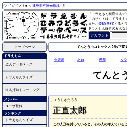
(ノ=ﾟдﾟ=)ノミ■ ＜
連発型不運光線銃～!!
「ドラえもん秘密道具デ
このサイトは、ドラえも
また、
登録(無料)
すると
ドラえもん好きのみんな
アカウント
トップページ
- てんとう虫コミックス 2巻:正直太
ドラえもん
全表示
名前
種類
タ
道具データベース
てんと
ドラえもんクイズ
道具打鍵トレーニング
メンバー
しょうじきたろう
ユーザ登録
正直太郎
ランキング
ドラえもんクイズ
この人形を持っていると、その人の考えている