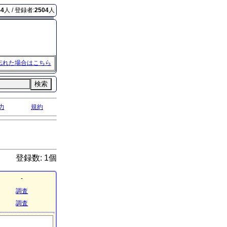
54
人 / 登録者:
2504
人
忘れた場合はこちら
検索
力
規約
登録数: 1個
-
調査
調査