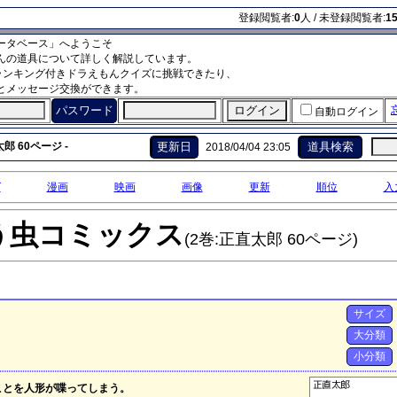
登録閲覧者:
0
人 / 未登録閲覧者:
1
ータベース」へようこそ
んの道具について詳しく解説しています。
ランキング付きドラえもんクイズに挑戦できたり、
とメッセージ交換ができます。
パスワード
自動ログイン
郎 60ページ -
更新日
道具検索
2018/04/04 23:05
グ
漫画
映画
画像
更新
順位
入
う虫コミックス
(2巻:正直太郎 60ページ)
サイズ
大分類
小分類
ことを人形が喋ってしまう。