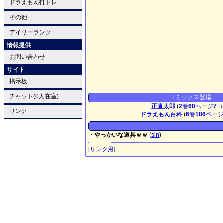
ドラえもん打トレ
その他
デイリーランク
情報提供
お問い合わせ
サイト
掲示板
チャット(0人在室)
コミックス登場
正直太郎
(
2
巻
60
ページ
7
コ
リンク
ドラえもん百科
(
6
巻
186
ペー
・やっかいな道具ｗｗ
(
sin
)
[
リンク用
]