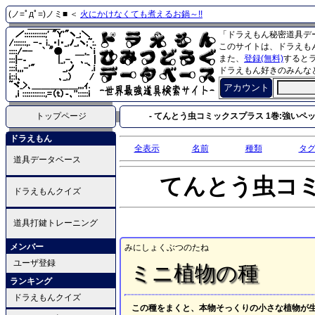
(ノ=ﾟдﾟ=)ノミ■ ＜
火にかけなくても煮えるお鍋～!!
「ドラえもん秘密道具デ
このサイトは、ドラえも
また、
登録(無料)
すると
ドラえもん好きのみんな
アカウント
トップページ
- てんとう虫コミックスプラス 1巻:強いペッ
ドラえもん
全表示
名前
種類
タ
道具データベース
てんとう虫コ
ドラえもんクイズ
道具打鍵トレーニング
メンバー
みにしょくぶつのたね
ユーザ登録
ミニ植物の種
ランキング
ドラえもんクイズ
この種をまくと、本物そっくりの小さな植物が