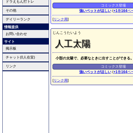
ドラえもん打トレ
コミックス登場
その他
強いペットがほしい
(
+1
巻
164
ペ
デイリーランク
[
リンク用
]
情報提供
じんこうたいよう
お問い合わせ
人工太陽
サイト
掲示板
チャット(0人在室)
小型の太陽で、必要なときに出すことができる
リンク
コミックス登場
強いペットがほしい
(
+1
巻
164
ペ
[
リンク用
]