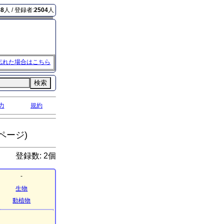
68
人 / 登録者:
2504
人
忘れた場合はこちら
検索
力
規約
ページ)
登録数: 2個
-
生物
動植物