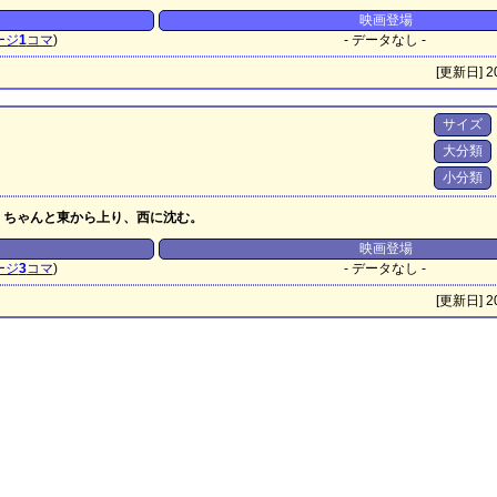
映画登場
ージ
1
コマ
)
- データなし -
[更新日] 20
サイズ
大分類
小分類
。ちゃんと東から上り、西に沈む。
映画登場
ージ
3
コマ
)
- データなし -
[更新日] 20