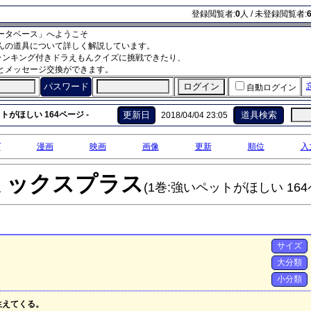
登録閲覧者:
0
人 / 未登録閲覧者:
ータベース」へようこそ
んの道具について詳しく解説しています。
ランキング付きドラえもんクイズに挑戦できたり、
とメッセージ交換ができます。
パスワード
自動ログイン
トがほしい 164ページ -
更新日
道具検索
2018/04/04 23:05
グ
漫画
映画
画像
更新
順位
入
ミックスプラス
(1巻:強いペットがほしい 164
サイズ
大分類
小分類
生えてくる。