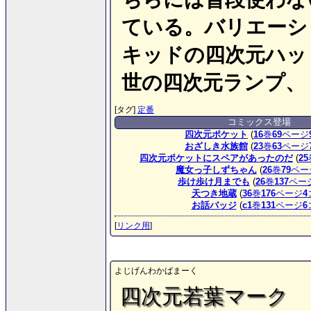
ている。バリエーシ
キッドの四次元ハッ
世の四次元ランプ、
[タグ]
定番
コミックス登場
四次元ポケット
(
16
巻
69
ページ
おざしき水族館
(
23
巻
63
ページ
四次元ポケットにスペアがあったのだ
(
25
魔女っ子しずちゃん
(
26
巻
79
ペー
歩け歩け月までも
(
26
巻
137
ペー
天つき地蔵
(
36
巻
176
ページ
4
お話バッジ
(
c1
巻
131
ページ
6
[
リンク用
]
よじげんわかばまーく
四次元若葉マーク