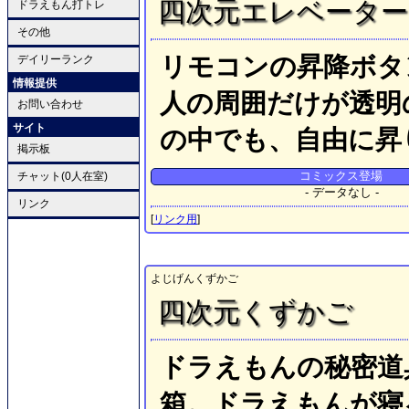
四次元エレベーター
ドラえもん打トレ
その他
リモコンの昇降ボタ
デイリーランク
情報提供
人の周囲だけが透明
お問い合わせ
サイト
の中でも、自由に昇
掲示板
チャット(0人在室)
コミックス登場
- データなし -
リンク
[
リンク用
]
よじげんくずかご
四次元くずかご
ドラえもんの秘密道
箱。ドラえもんが寝