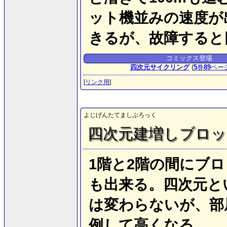
ット機並みの速度が
きるが、故障すると
コミックス登場
四次元サイクリング
(
5
巻
89
ペー
[
リンク用
]
よじげんたてましぶろっく
四次元建増しブロッ
1階と2階の間にブ
も出来る。四次元と
は変わらないが、部
例して高くなる。