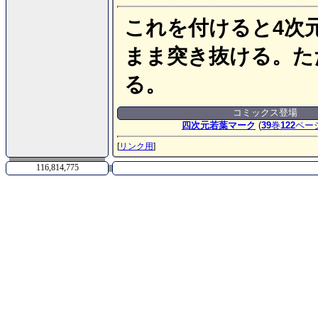
これを付けると4次
まま突き抜ける。た
る。
コミックス登場
四次元若葉マーク
(
39
巻
122
ペー
[
リンク用
]
116,814,775