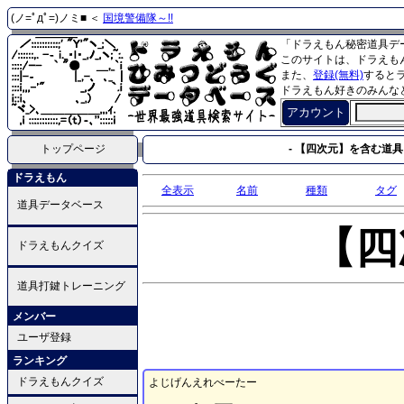
(ノ=ﾟдﾟ=)ノミ■ ＜
国境警備隊～!!
「ドラえもん秘密道具デ
このサイトは、ドラえも
また、
登録(無料)
すると
ドラえもん好きのみんな
アカウント
トップページ
- 【四次元】を含む道具 
ドラえもん
全表示
名前
種類
タグ
道具データベース
【四
ドラえもんクイズ
道具打鍵トレーニング
メンバー
ユーザ登録
ランキング
ドラえもんクイズ
よじげんえれべーたー