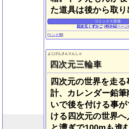
た道具は後から取り
コミックス登場
四次元くずかご
(
45
巻
62
ページ
[
リンク用
]
よじげんさんりんしゃ
四次元三輪車
四次元の世界を走る
計、カレンダー鉛筆
いで後を付ける事が
ける四次元の世界へ
と漕ぎで100mも