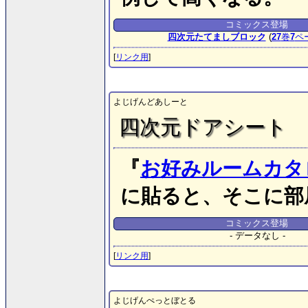
コミックス登場
四次元たてましブロック
(
27
巻
7
ペ
[
リンク用
]
よじげんどあしーと
四次元ドアシート
『
お好みルームカタ
に貼ると、そこに部
コミックス登場
- データなし -
[
リンク用
]
よじげんぺっとぼとる