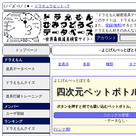
(ノ=ﾟдﾟ=)ノミ■ ＜
ドラキュラセット～!!
「ドラえもん秘密道具デ
このサイトは、ドラえも
また、
登録(無料)
すると
ドラえもん好きのみんな
アカウント
トップページ
- よじげんぺっとぼとる
ドラえもん
全表示
名前
種類
タ
道具データベース
よじげんぺっとぼとる
ドラえもんクイズ
四次元ペットボト
道具打鍵トレーニング
メンバー
ボタンを押すと何でも吸い込むペットボトル。
ユーザ登録
コミックス登場
- データなし -
ランキング
ドラえもんクイズ
[
リンク用
]