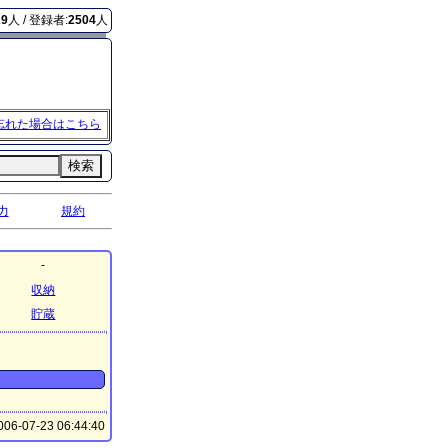
29
人 / 登録者:
2504
人
忘れた場合はこちら
検索
力
規約
-
収納
貯蔵
06-07-23 06:44:40