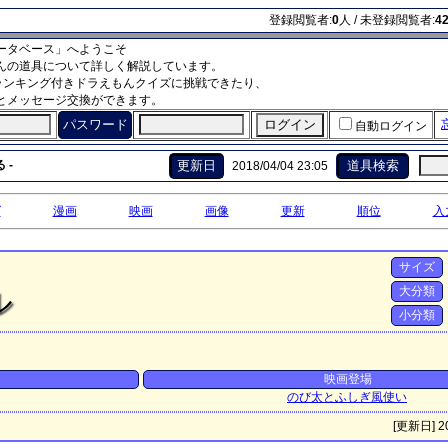
登録閲覧者:
0
人 / 未登録閲覧者:
4
ータベース」へようこそ
んの道具について詳しく解説しています。
ランキング付きドラえもんクイズに挑戦できたり、
とメッセージ交換ができます。
パスワード
自動ログイン
 -
更新日
道具検索
2018/04/04 23:05
グ
漫画
映画
画像
更新
順位
入
サイズ
大分類
ル
小分類
映画登場
のび太とふしぎ風使い
[更新日] 20