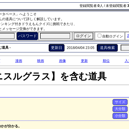
登録閲覧者:
0
人 / 未登録閲覧者:
ータベース」へようこそ
んの道具について詳しく解説しています。
ランキング付きドラえもんクイズに挑戦できたり、
とメッセージ交換ができます。
パスワード
自動ログイン
道具 -
更新日
道具検索
2018/04/04 23:05
グ
漫画
映画
画像
更新
順位
入
ニスルグラス】を含む道具
サイズ
大分類
小分類
のかが分かる。