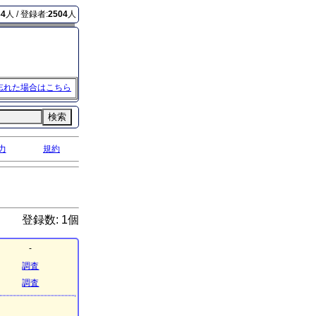
34
人 / 登録者:
2504
人
忘れた場合はこちら
検索
力
規約
登録数: 1個
-
調査
調査