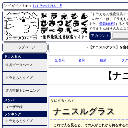
(ノ=ﾟдﾟ=)ノミ■ ＜
おすそわけガム～!!
「ドラえもん秘密道具デ
このサイトは、ドラえも
また、
登録(無料)
すると
ドラえもん好きのみんな
アカウント
トップページ
- 【ナニスルグラス】を含む
ドラえもん
全表示
名前
種類
タ
道具データベース
【ナ
ドラえもんクイズ
道具打鍵トレーニング
メンバー
なにするぐらす
ユーザ登録
ナニスルグラス
ランキング
ドラえもんクイズ
これで人を見ると、その人がこれから何をする