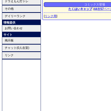
ドラえもん打トレ
コミックス登場
その他
たくはいキャップ
(
44
巻
57
ペー
デイリーランク
[
リンク用
]
情報提供
お問い合わせ
サイト
掲示板
チャット(0人在室)
リンク