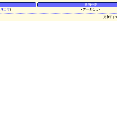
映画登場
ジ
2
コマ
)
- データなし -
[更新日] 20