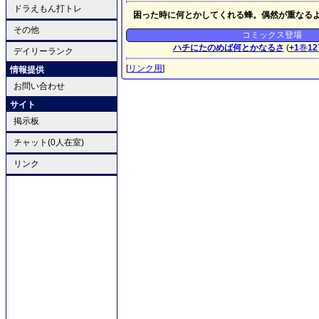
ドラえもん打トレ
困った時に何とかしてくれる蜂。偶然が重なる
その他
コミックス登場
ハチにたのめば何とかなるさ
(
+1
巻
12
デイリーランク
[
リンク用
]
情報提供
お問い合わせ
サイト
掲示板
チャット(0人在室)
リンク