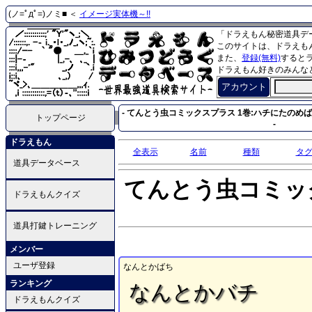
(ノ=ﾟдﾟ=)ノミ■ ＜
イメージ実体機～!!
「ドラえもん秘密道具デ
このサイトは、ドラえも
また、
登録(無料)
すると
ドラえもん好きのみんな
アカウント
- てんとう虫コミックスプラス 1巻:ハチにたのめば
トップページ
-
ドラえもん
全表示
名前
種類
タ
道具データベース
てんとう虫コミッ
ドラえもんクイズ
道具打鍵トレーニング
メンバー
ユーザ登録
なんとかばち
ランキング
なんとかバチ
ドラえもんクイズ