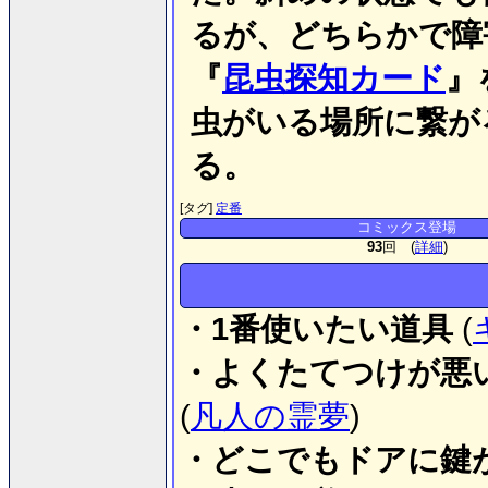
るが、どちらかで障
『
昆虫探知カード
』
虫がいる場所に繋が
る。
[タグ]
定番
コミックス登場
93
回 (
詳細
)
・1番使いたい道具
(
・よくたてつけが悪
(
凡人の霊夢
)
・どこでもドアに鍵