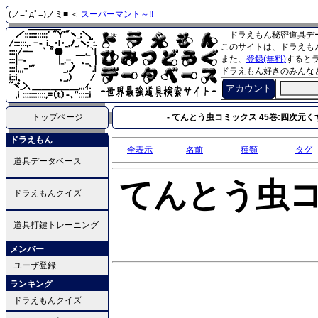
(ノ=ﾟдﾟ=)ノミ■ ＜
スーパーマント～!!
「ドラえもん秘密道具デ
このサイトは、ドラえも
また、
登録(無料)
すると
ドラえもん好きのみんな
アカウント
トップページ
- てんとう虫コミックス 45巻:四次元くず
ドラえもん
全表示
名前
種類
タグ
道具データベース
てんとう虫
ドラえもんクイズ
道具打鍵トレーニング
メンバー
ユーザ登録
ランキング
ドラえもんクイズ