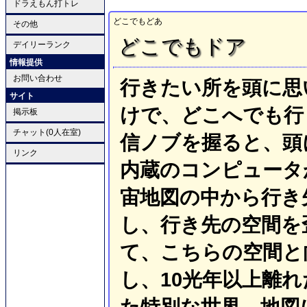
ドラえもん打トレ
どこでもどあ
その他
どこでもドア
デイリーランク
情報提供
お問い合わせ
行きたい所を頭に思
サイト
けで、どこへでも行
掲示板
チャット(0人在室)
信ノブを握ると、頭
リンク
内蔵のコンピュータ
宙地図の中から行き
し、行き先の空間を
て、こちらの空間と
し、10光年以上離
た特別な世界、地図