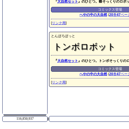
『
大自然セット
』のひとつ。蝶そっくりのロボ
コミックス登場
へやの中の大自然
(
20
巻
47
ペー
[
リンク用
]
とんぼろぼっと
トンボロボット
『
大自然セット
』のひとつ。トンボそっくりの
コミックス登場
へやの中の大自然
(
20
巻
47
ペー
[
リンク用
]
116,850,937