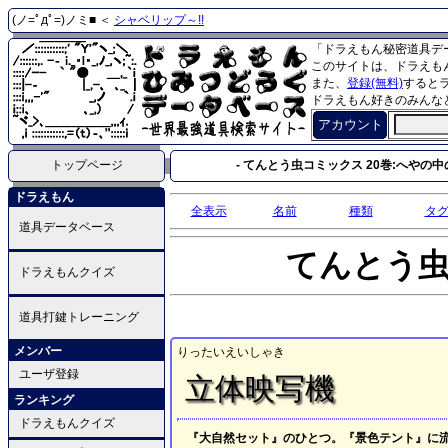
(ノ=ﾟдﾟ=)ノミ■ ＜
シャベリップ～!!
「ドラえもん秘密道具デ
このサイトは、ドラえも
また、
登録(無料)
すると
ドラえもん好きのみんな
アカウント
トップページ
- てんとう虫コミックス 20巻:へやの中の
ドラえもん
全表示
名前
種類
タ
道具データベース
てんとう
ドラえもんクイズ
道具打鍵トレーニング
メンバー
りったいえいしゃき
ユーザ登録
立体映写機
ランキング
ドラえもんクイズ
『大自然セット』のひとつ。『景色テント』に