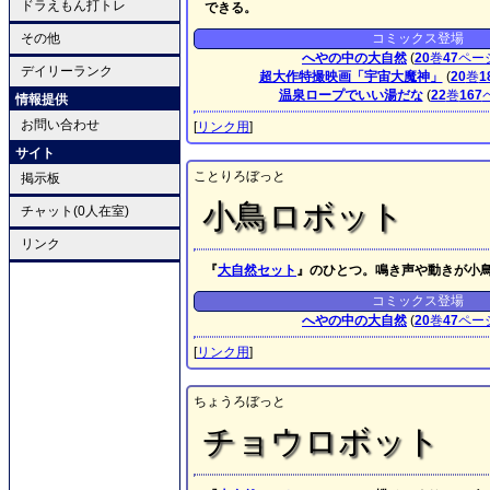
ドラえもん打トレ
できる。
その他
コミックス登場
へやの中の大自然
(
20
巻
47
ペー
デイリーランク
超大作特撮映画「宇宙大魔神」
(
20
巻
1
温泉ロープでいい湯だな
(
22
巻
167
情報提供
お問い合わせ
[
リンク用
]
サイト
ことりろぼっと
掲示板
小鳥ロボット
チャット(0人在室)
リンク
『
大自然セット
』のひとつ。鳴き声や動きが小
コミックス登場
へやの中の大自然
(
20
巻
47
ペー
[
リンク用
]
ちょうろぼっと
チョウロボット