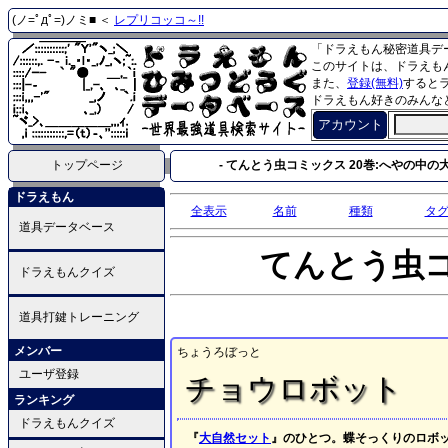
(ノ=ﾟдﾟ=)ノミ■ ＜
レプリコッコ～!!
「ドラえもん秘密道具デ
このサイトは、ドラえも
また、
登録(無料)
すると
ドラえもん好きのみんな
アカウント
トップページ
- てんとう虫コミックス 20巻:へやの中の大自
ドラえもん
全表示
名前
種類
タ
道具データベース
てんとう虫
ドラえもんクイズ
道具打鍵トレーニング
メンバー
ちょうろぼっと
ユーザ登録
チョウロボット
ランキング
ドラえもんクイズ
『
大自然セット
』のひとつ。蝶そっくりのロボ