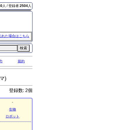
50
人 / 登録者:
2504
人
忘れた場合はこちら
検索
力
規約
マ)
登録数: 2個
-
生物
ロボット