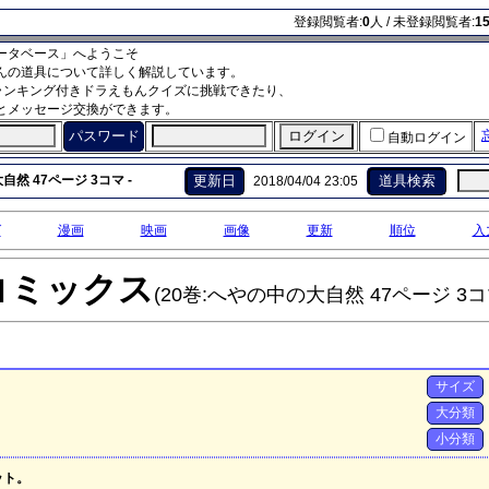
登録閲覧者:
0
人 / 未登録閲覧者:
1
ータベース」へようこそ
んの道具について詳しく解説しています。
ランキング付きドラえもんクイズに挑戦できたり、
とメッセージ交換ができます。
パスワード
自動ログイン
然 47ページ 3コマ -
更新日
道具検索
2018/04/04 23:05
グ
漫画
映画
画像
更新
順位
入
コミックス
(20巻:へやの中の大自然 47ページ 3コ
サイズ
大分類
小分類
ット。