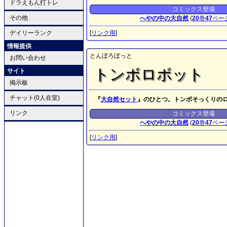
ドラえもん打トレ
コミックス登場
その他
へやの中の大自然
(
20
巻
47
ペー
デイリーランク
[
リンク用
]
情報提供
とんぼろぼっと
お問い合わせ
トンボロボット
サイト
掲示板
チャット(0人在室)
『
大自然セット
』のひとつ。トンボそっくりの
リンク
コミックス登場
へやの中の大自然
(
20
巻
47
ペー
[
リンク用
]