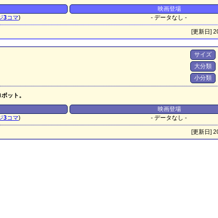
映画登場
ジ
3
コマ
)
- データなし -
[更新日] 20
サイズ
大分類
小分類
ロボット。
映画登場
ジ
3
コマ
)
- データなし -
[更新日] 20