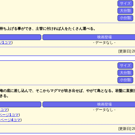
サイズ
大分類
小分類
持ち上げる事ができ、土管に付ければ人をたくさん運べる。
映画登場
ジ
1
コマ
)
- データなし -
[更新日] 20
サイズ
大分類
小分類
海の底に差し込んで、そこからマグマが吹き出せば、やがて島となる。岩盤に直接
きる。
映画登場
6
コマ
)
- データなし -
ページ
1
コマ
)
0
ページ
4
コマ
)
[更新日] 20