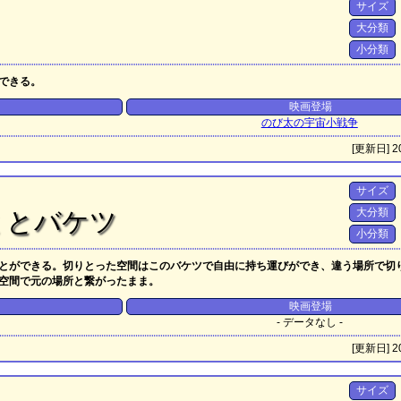
サイズ
大分類
小分類
できる。
映画登場
のび太の宇宙小戦争
[更新日] 20
サイズ
大分類
ミとバケツ
小分類
とができる。切りとった空間はこのバケツで自由に持ち運びができ、違う場所で切
空間で元の場所と繋がったまま。
映画登場
- データなし -
[更新日] 20
サイズ