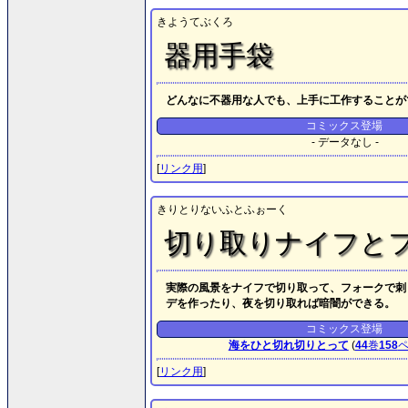
きようてぶくろ
器用手袋
どんなに不器用な人でも、上手に工作することが
コミックス登場
- データなし -
[
リンク用
]
きりとりないふとふぉーく
切り取りナイフと
実際の風景をナイフで切り取って、フォークで刺
デを作ったり、夜を切り取れば暗闇ができる。
コミックス登場
海をひと切れ切りとって
(
44
巻
158
[
リンク用
]