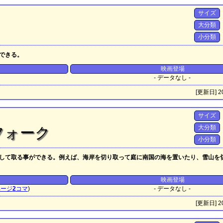
サイズ
大分類
小分類
できる。
映画登場
- データなし -
[更新日] 20
サイズ
大分類
フォーク
小分類
して取る事ができる。例えば、海岸を切り取って庭に南国の海を置いたり、雪山を
映画登場
ページ
2
コマ
)
- データなし -
[更新日] 20