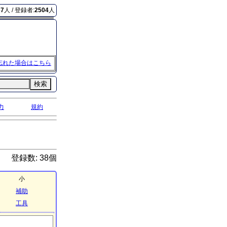
67
人 / 登録者:
2504
人
忘れた場合はこちら
検索
力
規約
登録数: 38個
小
補助
工具