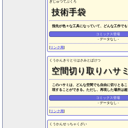
ぎじゅつてぶくろ
技術手袋
指先が色々な工具になっていて、どんな工作でも
コミックス登場
- データなし -
[
リンク用
]
くうかんきりとりはさみとばけつ
空間切り取りハサ
このハサミは、どんな空間でも自由に切りとるこ
現することができる。ただし、再現した場所は超
コミックス登場
- データなし -
[
リンク用
]
くうかんせっちゃくざい