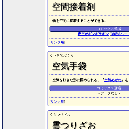
空間接着剤
物を空間に接着することができる。
コミックス登場
夜空がギンギラギン
(
38
巻
8
ペー
[
リンク用
]
くうきてぶくろ
空気手袋
空気を好きな形に固められる。『
空気めがね
』を
コミックス登場
- データなし -
[
リンク用
]
くもつりざお
雲つりざお