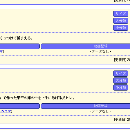
[更新日] 20
サイズ
大分類
小分類
くっつけて捕まえる。
映画登場
マ
)
- データなし -
[更新日] 20
サイズ
大分類
小分類
』で作った架空の海の中を上手に泳げる足ヒレ。
映画登場
ジ
5
コマ
)
- データなし -
[更新日] 20