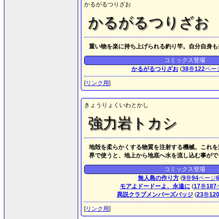
かるがるつりざお
かるがるつりざお
重い物を楽に持ち上げられる釣り竿。自分自身も
コミックス登場
かるがるつりざお
(
38
巻
122
ペー
[
リンク用
]
きょうりょくいわとかし
強力岩トカシ
地殻を柔らかくする物質を注射する機械。これを
界で使うと、地上から地底へ水を流し込む事がで
コミックス登場
無人島の作り方
(
9
巻
94
ページ
モアよドードーよ、永遠に
(
17
巻
187
異説クラブメンバーズバッジ
(
23
巻
12
[
リンク用
]