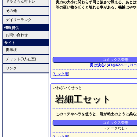
ドラえもん打トレ
実力の大小に関わらず同じ強さで戦える。あとは
等の硬い物を叩くと壊れる事がある。機械はやや
その他
デイリーランク
情報提供
お問い合わせ
サイト
掲示板
チャット(0人在室)
コミックス登場
男は決心!
(
43
巻
62
ページ
1
リンク
[
リンク用
]
いわざいくせっと
岩細工セット
このコテやヘラを使うと、岩が粘土のように柔ら
コミックス登場
- データなし -