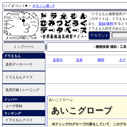
(ノ=ﾟдﾟ=)ノミ■ ＜
キモノン液～!!
「ドラえもん秘密道具デ
このサイトは、ドラえも
また、
登録(無料)
すると
ドラえもん好きのみんな
アカウント
トップページ
- 種類検索 補助 - 工具 
ドラえもん
全表示
名前
種類
タグ
道具データベース
ドラえもんクイズ
道具打鍵トレーニング
メンバー
あいこぐろーぶ
ユーザ登録
あいこグローブ
ランキング
ドラえもんクイズ
ボクシングのグローブの形をしていて、このグロ