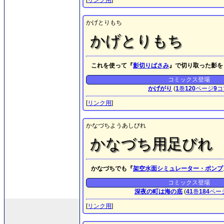
[
リンク用
]
かげとりもち
かげとりもち
これを使って『
影切りばさみ
』で切り取った影を
コミックス登場
かげがり
(
1
巻
120
ページ
9
コ
[
リンク用
]
かなづちようあしびれ
かなづち用足びれ
かなづちでも『
架空水面シミュレーター・ポンプ
コミックス登場
深夜の町は海の底
(
41
巻
184
ペー
[
リンク用
]