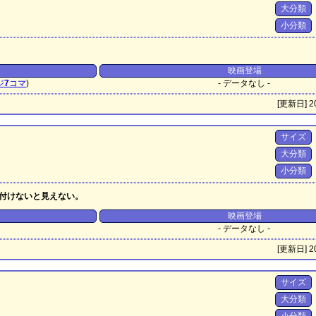
大分類
小分類
映画登場
ジ
7
コマ
)
- データなし -
[更新日] 20
サイズ
大分類
小分類
付けないと見えない。
映画登場
- データなし -
[更新日] 20
サイズ
大分類