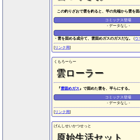
この釣りざおで雲を釣ると、竿の先端から雲を固
コミックス登場
- データなし -
・雲を固める成分て、雲固めガスのガスだな。
(
ウ
[
リンク用
]
くもろーらー
雲ローラー
『
雲固めガス
』で固めた雲を、平らにする。
コミックス登場
- データなし -
[
リンク用
]
げんしせいかつせっと
原始生活セット