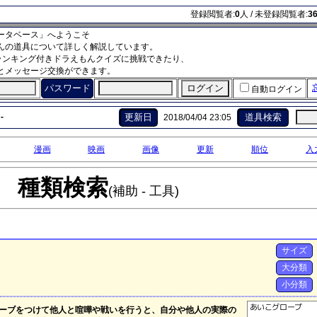
登録閲覧者:
0
人 / 未登録閲覧者:
3
ータベース」へようこそ
んの道具について詳しく解説しています。
ランキング付きドラえもんクイズに挑戦できたり、
とメッセージ交換ができます。
パスワード
自動ログイン
-
更新日
道具検索
2018/04/04 23:05
漫画
映画
画像
更新
順位
入
種類検索
(補助 - 工具)
サイズ
大分類
小分類
ーブをつけて他人と喧嘩や戦いを行うと、自分や他人の実際の