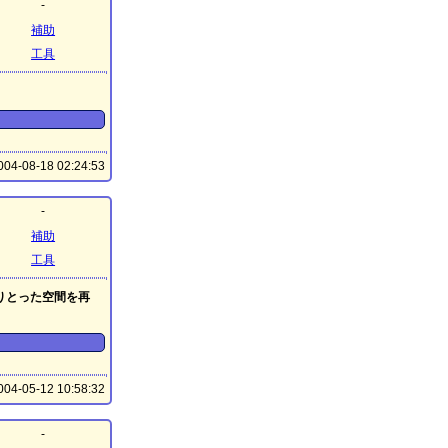
-
補助
工具
04-08-18 02:24:53
-
補助
工具
りとった空間を再
04-05-12 10:58:32
-