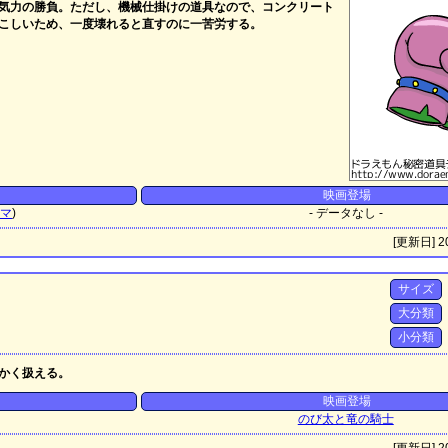
気力の勝負。ただし、機械仕掛けの道具なので、コンクリート
こしいため、一度壊れると直すのに一苦労する。
映画登場
コマ
)
- データなし -
[更新日] 20
サイズ
大分類
小分類
かく扱える。
映画登場
のび太と竜の騎士