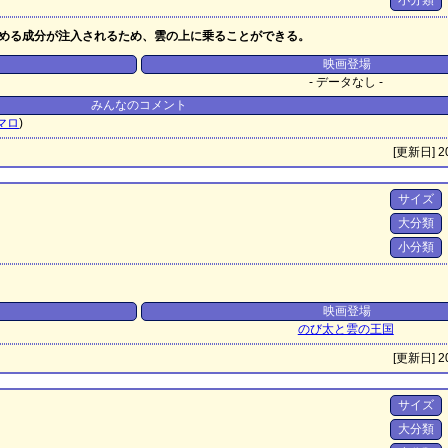
小分類
める成分が注入されるため、雲の上に乗ることができる。
映画登場
- データなし -
みんなのコメント
マロ
)
[更新日] 20
サイズ
大分類
小分類
映画登場
のび太と雲の王国
[更新日] 20
サイズ
大分類