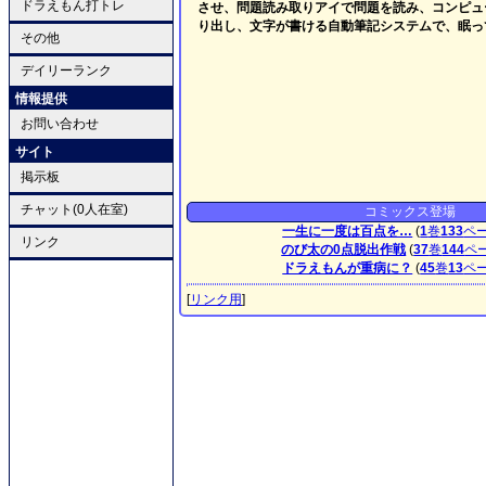
ドラえもん打トレ
させ、問題読み取りアイで問題を読み、コンピュ
り出し、文字が書ける自動筆記システムで、眠っ
その他
デイリーランク
情報提供
お問い合わせ
サイト
掲示板
チャット(0人在室)
コミックス登場
一生に一度は百点を…
(
1
巻
133
ペ
リンク
のび太の0点脱出作戦
(
37
巻
144
ペ
ドラえもんが重病に？
(
45
巻
13
ペ
[
リンク用
]