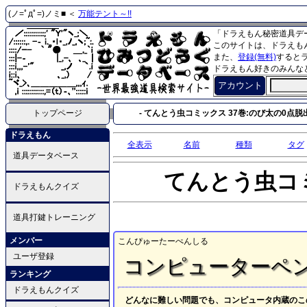
(ノ=ﾟдﾟ=)ノミ■ ＜
万能テント～!!
「ドラえもん秘密道具デ
このサイトは、ドラえも
また、
登録(無料)
すると
ドラえもん好きのみんな
アカウント
トップページ
- てんとう虫コミックス 37巻:のび太の0点脱出作
ドラえもん
全表示
名前
種類
タグ
道具データベース
てんとう虫コ
ドラえもんクイズ
道具打鍵トレーニング
メンバー
こんぴゅーたーぺんしる
ユーザ登録
コンピューターペ
ランキング
ドラえもんクイズ
どんなに難しい問題でも、コンピュータ内蔵のこ