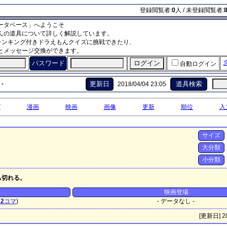
登録閲覧者:
0
人 / 未登録閲覧者:
ータベース」へようこそ
んの道具について詳しく解説しています。
ランキング付きドラえもんクイズに挑戦できたり、
とメッセージ交換ができます。
パスワード
自動ログイン
-
更新日
道具検索
2018/04/04 23:05
グ
漫画
映画
画像
更新
順位
入
サイズ
大分類
小分類
も切れる。
映画登場
ジ
2
コマ
)
- データなし -
[更新日] 20