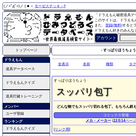
(ノ=ﾟдﾟ=)ノミ■ ＜
モーゼステッキ～!!
「ドラえもん秘密道具デ
このサイトは、ドラえも
また、
登録(無料)
すると
ドラえもん好きのみんな
アカウント
トップページ
- すっぱりほうちょう 
ドラえもん
全表示
名前
種類
タ
道具データベース
すっぱりほうちょう
ドラえもんクイズ
スッパリ包丁
道具打鍵トレーニング
メンバー
どんな物でもスッパリ切れる包丁。もちろん鉄
ユーザ登録
コミックス登場
メカ・メーカー
(
22
巻
14
ペー
ランキング
ドラえもんクイズ
[
リンク用
]