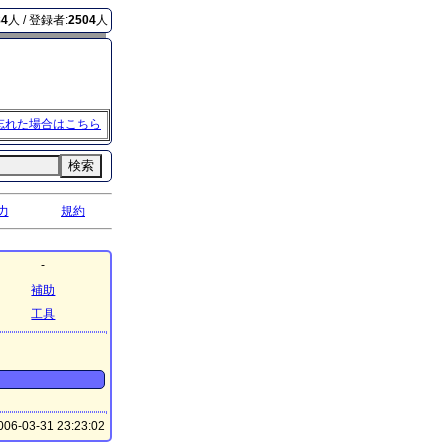
84
人 / 登録者:
2504
人
忘れた場合はこちら
検索
力
規約
-
補助
工具
06-03-31 23:23:02