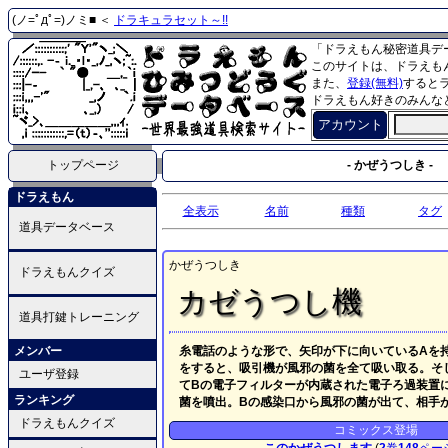
(ノ=ﾟдﾟ=)ノミ■ ＜
ドラキュラセット～!!
「ドラえもん秘密道具デ
このサイトは、ドラえも
また、
登録(無料)
すると
ドラえもん好きのみんな
アカウント
トップページ
- かぜうつしき -
ドラえもん
全表示
名前
種類
タグ
道具データベース
かぜうつしき
ドラえもんクイズ
カゼうつし機
道具打鍵トレーニング
メンバー
糸電話のような形で、矢印が下に向いているAを
をすると、吸引機が風邪の菌を全て吸い取る。そ
ユーザ登録
てBの電子フィルターが内蔵された電子ろ過装置
ランキング
菌を噴出。Bの感染口から風邪の菌が出て、相手
ドラえもんクイズ
コミックス登場