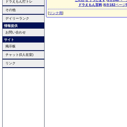
このかぜうつします
(
2
巻
148
ペー
ドラえもん打トレ
ドラえもん百科
(
6
巻
182
ページ
その他
[
リンク用
]
デイリーランク
情報提供
お問い合わせ
サイト
掲示板
チャット(0人在室)
リンク