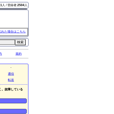
21
人 / 登録者:
2504
人
忘れた場合はこちら
検索
力
規約
-
通信
転送
く。故障している