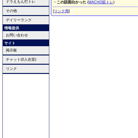
ドラえもん打トレ
・この話面白かった
(
MACHO筋トレ
)
その他
[
リンク用
]
デイリーランク
情報提供
お問い合わせ
サイト
掲示板
チャット(0人在室)
リンク