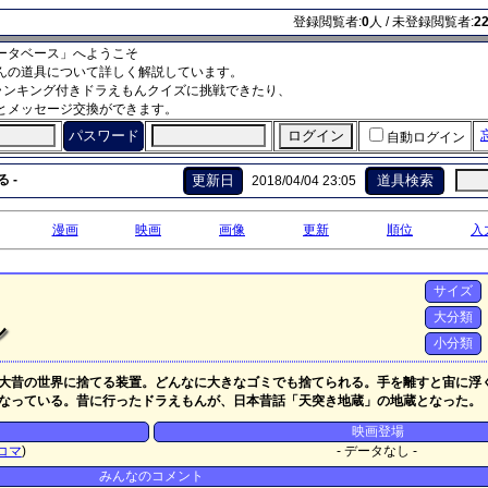
登録閲覧者:
0
人 / 未登録閲覧者:
2
ータベース」へようこそ
んの道具について詳しく解説しています。
ランキング付きドラえもんクイズに挑戦できたり、
とメッセージ交換ができます。
パスワード
自動ログイン
 -
更新日
道具検索
2018/04/04 23:05
漫画
映画
画像
更新
順位
入
サイズ
大分類
ル
小分類
大昔の世界に捨てる装置。どんなに大きなゴミでも捨てられる。手を離すと宙に浮
なっている。昔に行ったドラえもんが、日本昔話「天突き地蔵」の地蔵となった。
映画登場
コマ
)
- データなし -
みんなのコメント