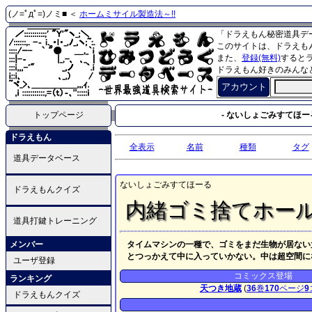
(ノ=ﾟдﾟ=)ノミ■ ＜
ホームミサイル製造法～!!
「ドラえもん秘密道具デ
このサイトは、ドラえも
また、
登録(無料)
すると
ドラえもん好きのみんな
アカウント
トップページ
- ないしょごみすてほーる
ドラえもん
全表示
名前
種類
タグ
道具データベース
ないしょごみすてほーる
ドラえもんクイズ
内緒ゴミ捨てホー
道具打鍵トレーニング
メンバー
タイムマシンの一種で、ゴミをまだ生物が居ない
とつっかえて中に入っていかない。中は超空間に
ユーザ登録
コミックス登場
ランキング
天つき地蔵
(
36
巻
170
ページ
9
ドラえもんクイズ