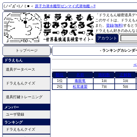
(ノ=ﾟдﾟ=)ノミ■ ＜
原子力潜水艦型ゼンマイ式潜地艦～!!
「ドラえもん秘密道具デ
このサイトは、ドラえも
また、
登録(無料)
すると
ドラえもん好きのみんな
アカウント
トップページ
- ランキングカレンダー
ドラえもん
≪
道具データベース
順位
名前
挑戦数
正解数
1位
毒眼竜
1
1
回
回
ドラえもんクイズ
2位
松茸連盟
7
5
回
回
道具打鍵トレーニング
メンバー
ユーザ登録
ランキング
ドラえもんクイズ