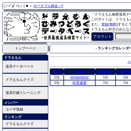
(ノ=ﾟдﾟ=)ノミ■ ＜
ポータブル国会～!!
「ドラえもん秘密道具デ
このサイトは、ドラえも
また、
登録(無料)
すると
ドラえもん好きのみんな
アカウント
トップページ
- ランキングカレンダー
ドラえもん
≪
道具データベース
順位
名前
挑戦数
正解
1位
doraemonz
1
1
回
回
ドラえもんクイズ
2位
松茸連盟
7
7
回
回
道具打鍵トレーニング
メンバー
ユーザ登録
ランキング
ドラえもんクイズ