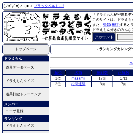
(ノ=ﾟдﾟ=)ノミ■ ＜
ブラックベルト～!!
「ドラえもん秘密道具デ
このサイトは、ドラえも
また、
登録(無料)
すると
ドラえもん好きのみんな
アカウント
トップページ
- ランキングカレンダー
ドラえもん
≪
道具データベース
順位
名前
挑戦数
正解数
1位
masamii
17
17
回
回
ドラえもんクイズ
2位
松茸連盟
8
7
回
回
道具打鍵トレーニング
メンバー
ユーザ登録
ランキング
ドラえもんクイズ