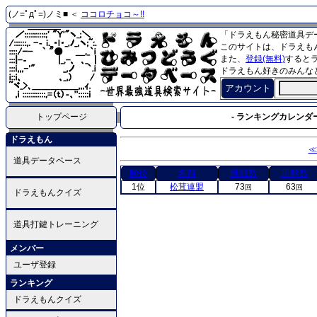
(ノ=ﾟдﾟ=)ノミ■ ＜
ココロチョコ～!!
「ドラえもん秘密道具デ
このサイトは、ドラえも
また、
登録(無料)
すると
ドラえもん好きのみんな
アカウント
トップページ
- ランキングカレンダー
ドラえもん
≪
道具データベース
順位
名前
挑戦数
正解数
1位
松茸連盟
73
63
回
回
ドラえもんクイズ
道具打鍵トレーニング
メンバー
ユーザ登録
ランキング
ドラえもんクイズ