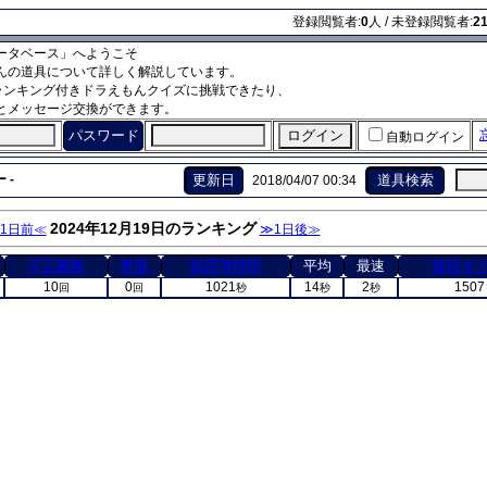
登録閲覧者:
0
人 / 未登録閲覧者:
2
ータベース」へようこそ
んの道具について詳しく解説しています。
ランキング付きドラえもんクイズに挑戦できたり、
とメッセージ交換ができます。
パスワード
自動ログイン
 -
更新日
道具検索
2018/04/07 00:34
2024年12月19日のランキング
1日前≪
≫1日後≫
不正解数
奪取
総思考時間
平均
最速
獲得ポ
10
0
1021
14
2
1507
回
回
秒
秒
秒