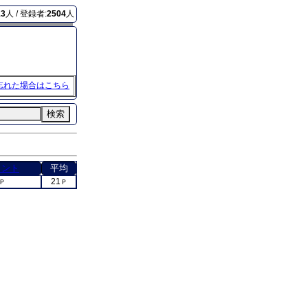
13
人 / 登録者:
2504
人
忘れた場合はこちら
検索
イント
平均
21
Ｐ
Ｐ