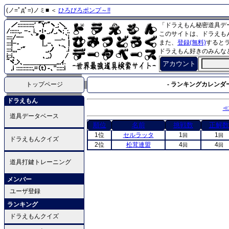
(ノ=ﾟдﾟ=)ノミ■ ＜
ひろびろポンプ～!!
「ドラえもん秘密道具デ
このサイトは、ドラえも
また、
登録(無料)
すると
ドラえもん好きのみんな
アカウント
トップページ
- ランキングカレンダー
ドラえもん
≪
道具データベース
順位
名前
挑戦数
正解数
1位
セルラッタ
1
1
回
回
ドラえもんクイズ
2位
松茸連盟
4
4
回
回
道具打鍵トレーニング
メンバー
ユーザ登録
ランキング
ドラえもんクイズ