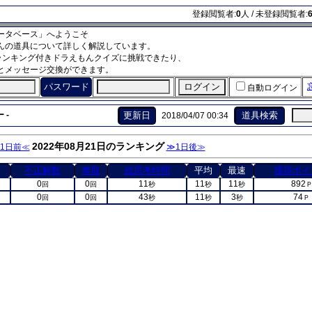
登録閲覧者:
0
人 / 未登録閲覧者:
ータベース」へようこそ
んの道具について詳しく解説しています。
ランキング付きドラえもんクイズに挑戦できたり、
とメッセージ交換ができます。
パスワード
自動ログイン
 -
更新日
道具検索
2018/04/07 00:34
2022年08月21日のランキング
1日前≪
≫1日後≫
不正解数
奪取
総思考時間
平均
最速
獲得ポイ
0
0
11
11
11
892
回
回
秒
秒
秒
0
0
43
11
3
74
回
回
秒
秒
秒
Ｐ