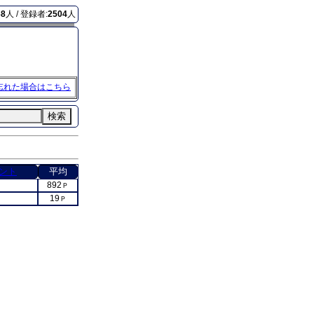
68
人 / 登録者:
2504
人
忘れた場合はこちら
検索
ント
平均
892
Ｐ
Ｐ
19
Ｐ