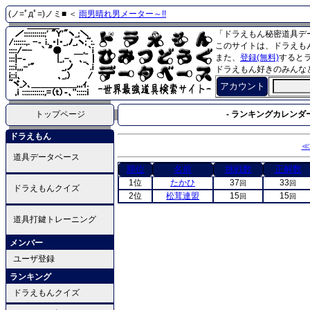
(ノ=ﾟдﾟ=)ノミ■ ＜
雨男晴れ男メーター～!!
「ドラえもん秘密道具デ
このサイトは、ドラえも
また、
登録(無料)
すると
ドラえもん好きのみんな
アカウント
トップページ
- ランキングカレンダー
ドラえもん
≪
道具データベース
順位
名前
挑戦数
正解数
1位
たかひ
37
33
回
回
ドラえもんクイズ
2位
松茸連盟
15
15
回
回
道具打鍵トレーニング
メンバー
ユーザ登録
ランキング
ドラえもんクイズ