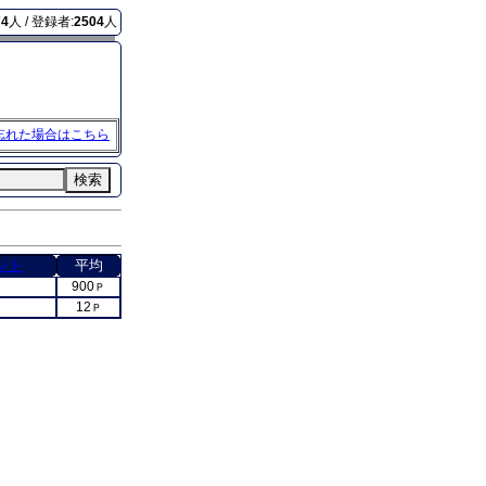
74
人 / 登録者:
2504
人
忘れた場合はこちら
検索
ント
平均
900
Ｐ
12
Ｐ