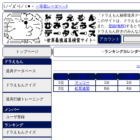
(ノ=ﾟдﾟ=)ノミ■ ＜
一等賞レーダー～!!
「ドラえもん秘密道具デ
このサイトは、ドラえも
また、
登録(無料)
すると
ドラえもん好きのみんな
アカウント
トップページ
- ランキングカレンダー
ドラえもん
≪
道具データベース
順位
名前
挑戦数
正解数
1位
マッツー
1
1
回
回
ドラえもんクイズ
2位
松茸連盟
6
4
回
回
道具打鍵トレーニング
メンバー
ユーザ登録
ランキング
ドラえもんクイズ