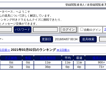
登録閲覧者:
0
人 / 未登録閲覧者:
ータベース」へようこそ
んの道具について詳しく解説しています。
ランキング付きドラえもんクイズに挑戦できたり、
とメッセージ交換ができます。
パスワード
自動ログイン
 -
更新日
道具検索
2018/04/07 00:34
2021年03月02日のランキング
1日前≪
≫1日後≫
不正解数
奪取
総思考時間
平均
最速
獲得ポイ
0
0
11
11
11
900
回
回
秒
秒
秒
Ｐ
2
0
36
6
4
73
回
回
秒
秒
秒
Ｐ