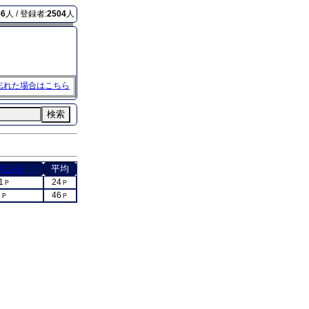
66
人 / 登録者:
2504
人
忘れた場合はこちら
検索
イント
平均
1
24
Ｐ
Ｐ
7
46
Ｐ
Ｐ