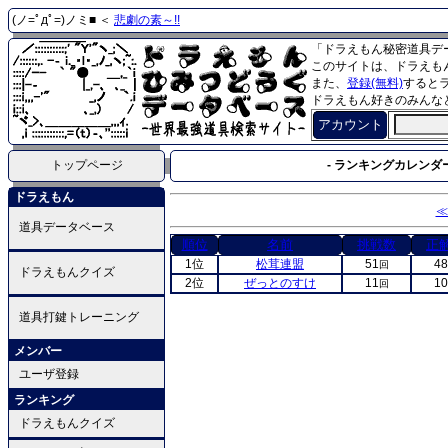
(ノ=ﾟдﾟ=)ノミ■ ＜
悲劇の素～!!
「ドラえもん秘密道具デ
このサイトは、ドラえも
また、
登録(無料)
すると
ドラえもん好きのみんな
アカウント
トップページ
- ランキングカレンダー
ドラえもん
≪
道具データベース
順位
名前
挑戦数
正
1位
松茸連盟
51
48
回
ドラえもんクイズ
2位
ぜっとのすけ
11
10
回
道具打鍵トレーニング
メンバー
ユーザ登録
ランキング
ドラえもんクイズ