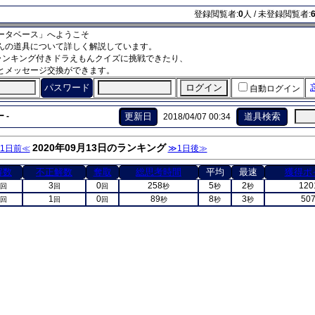
登録閲覧者:
0
人 / 未登録閲覧者:
ータベース」へようこそ
んの道具について詳しく解説しています。
ランキング付きドラえもんクイズに挑戦できたり、
とメッセージ交換ができます。
パスワード
自動ログイン
 -
更新日
道具検索
2018/04/07 00:34
2020年09月13日のランキング
1日前≪
≫1日後≫
解数
不正解数
奪取
総思考時間
平均
最速
獲得ポ
3
0
258
5
2
120
回
回
回
秒
秒
秒
1
0
89
8
3
50
回
回
回
秒
秒
秒