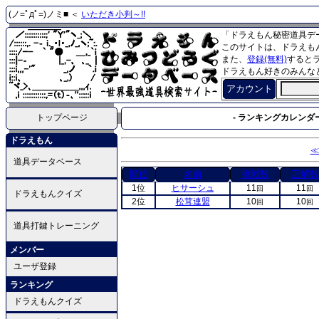
(ノ=ﾟдﾟ=)ノミ■ ＜
いただき小判～!!
「ドラえもん秘密道具デ
このサイトは、ドラえも
また、
登録(無料)
すると
ドラえもん好きのみんな
アカウント
トップページ
- ランキングカレンダー
ドラえもん
≪
道具データベース
順位
名前
挑戦数
正解数
1位
ヒサーシュ
11
11
回
回
ドラえもんクイズ
2位
松茸連盟
10
10
回
回
道具打鍵トレーニング
メンバー
ユーザ登録
ランキング
ドラえもんクイズ