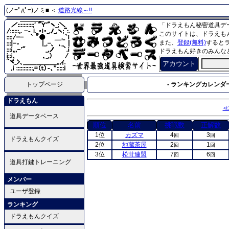
(ノ=ﾟдﾟ=)ノミ■ ＜
道路光線～!!
「ドラえもん秘密道具デ
このサイトは、ドラえも
また、
登録(無料)
すると
ドラえもん好きのみんな
アカウント
トップページ
- ランキングカレンダー
ドラえもん
≪
道具データベース
順位
名前
挑戦数
正解数
1位
カズマ
4
3
回
回
ドラえもんクイズ
2位
地蔵茶屋
2
1
回
回
3位
松茸連盟
7
6
回
回
道具打鍵トレーニング
メンバー
ユーザ登録
ランキング
ドラえもんクイズ