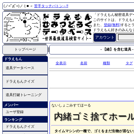
(ノ=ﾟдﾟ=)ノミ■ ＜
苦手タッチバトン～!!
「ドラえもん秘密道具デ
このサイトは、ドラえも
また、
登録(無料)
すると
ドラえもん好きのみんな
アカウント
トップページ
- 【緒】を含む道具 -
ドラえもん
全表示
名前
種類
タグ
道具データベース
ドラえもんクイズ
道具打鍵トレーニング
メンバー
ないしょごみすてほーる
ユーザ登録
内緒ゴミ捨てホー
ランキング
ドラえもんクイズ
タイムマシンの一種で、ゴミをまだ生物が居ない