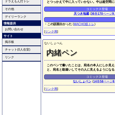
ドラえもん打トレ
とつっかえて中に入っていかない。中は超空間に
その他
コミックス登場
天つき地蔵
(
36
巻
170
ページ
9
デイリーランク
情報提供
・この話面白かった
(
MACHO筋トレ
)
お問い合わせ
[
リンク用
]
サイト
掲示板
ないしょぺん
チャット(0人在室)
内緒ペン
リンク
このペンで書いたことは、宛名の本人にしか見え
と、宛名と勘違いしてその人に見えるようになる
コミックス登場
ないしょペン
(
14
巻
58
ページ
8
[
リンク用
]